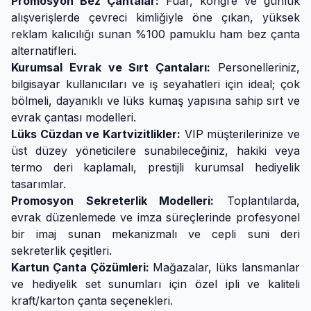
Promosyon Bez Çantalar:
Fuar, kongre ve günlük
alışverişlerde çevreci kimliğiyle öne çıkan, yüksek
reklam kalıcılığı sunan %100 pamuklu ham bez çanta
alternatifleri.
Kurumsal Evrak ve Sırt Çantaları:
Personelleriniz,
bilgisayar kullanıcıları ve iş seyahatleri için ideal; çok
bölmeli, dayanıklı ve lüks kumaş yapısına sahip sırt ve
evrak çantası modelleri.
Lüks Cüzdan ve Kartvizitlikler:
VIP müşterilerinize ve
üst düzey yöneticilere sunabileceğiniz, hakiki veya
termo deri kaplamalı, prestijli kurumsal hediyelik
tasarımlar.
Promosyon Sekreterlik Modelleri:
Toplantılarda,
evrak düzenlemede ve imza süreçlerinde profesyonel
bir imaj sunan mekanizmalı ve cepli suni deri
sekreterlik çeşitleri.
Kartun Çanta Çözümleri:
Mağazalar, lüks lansmanlar
ve hediyelik set sunumları için özel ipli ve kaliteli
kraft/karton çanta seçenekleri.