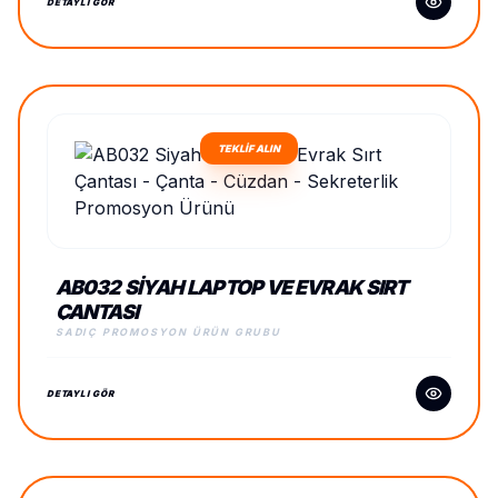
DETAYLI GÖR
TEKLİF ALIN
AB032 SIYAH LAPTOP VE EVRAK SIRT
ÇANTASI
SADIÇ PROMOSYON ÜRÜN GRUBU
DETAYLI GÖR