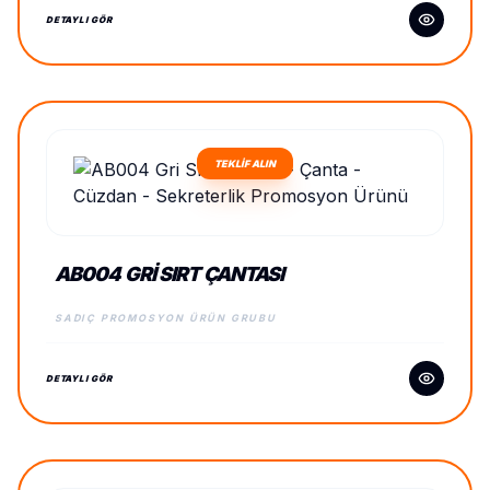
DETAYLI GÖR
TEKLİF ALIN
AB004 GRI SIRT ÇANTASI
SADIÇ PROMOSYON ÜRÜN GRUBU
DETAYLI GÖR