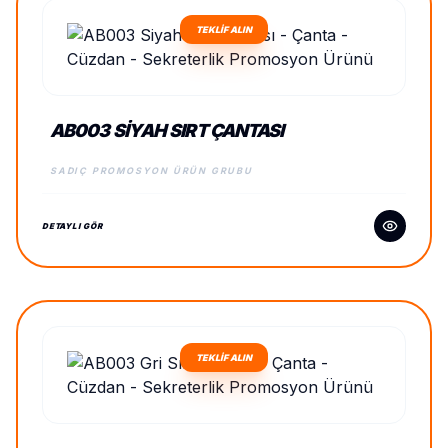
TEKLİF ALIN
AB003 SIYAH SIRT ÇANTASI
SADIÇ PROMOSYON ÜRÜN GRUBU
DETAYLI GÖR
TEKLİF ALIN