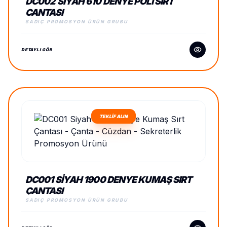
DC002 SIYAH 610 DENYE POLI SIRT
ÇANTASI
SADIÇ PROMOSYON ÜRÜN GRUBU
DETAYLI GÖR
TEKLİF ALIN
DC001 SIYAH 1900 DENYE KUMAŞ SIRT
ÇANTASI
SADIÇ PROMOSYON ÜRÜN GRUBU