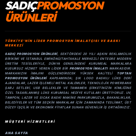
SADIÇ
PROMOSYON
ÜRÜNLERİ
TÜRKİYE'NİN LİDER PROMOSYON İMALATÇISI VE BASKI
MERKEZİ
SADIÇ PROMOSYON ÜRÜNLERI
, SEKTÖRDEKI 20 YILI AŞKIN REKLAMCILIK
BIRIKIMI VE İSTANBUL EMINÖNÜ/TAHTAKALE MERKEZLI ENTEGRE MODERN
ÜRETIM TESISLERIYLE, DÜNYA GENELINDEKI KURUMSAL MARKALARA
KUSURSUZ HIZMET VEREN LIDER BIR
PROMOSYON IMALATI
MARKASIDIR.
MARKANIZIN IMAJINI GÜÇLENDIRECEK YÜKSEK KALITELI
TOPTAN
PROMOSYON ÜRÜNLERI
KAPSAMINDA; ŞIK LOGO BASKILI LÜKS DERI
AJANDALAR, LAZER IŞLEMELI METAL KALEMLER, TEKNOLOJIK POWERBANK
ŞARJ SETLERI, USB BELLEKLER VE TAMAMEN ŞIRKETINIZIN KIMLIĞINE
ÖZEL TASARLANMIŞ LÜKS KURUMSAL HEDIYE KUTULARI ÜRETIYORUZ. UV,
TAMPON, LAZER VE SICAK BASKI MAKINE PARKURUMUZLA, BAKANLIKLAR,
BELEDIYELER VE TÜM SEÇKIN MARKALAR IÇIN ZAMANINDA TESLIMAT, ÜST
DÜZEY IŞÇILIK VE EKONOMIK FIYATLAR SUNAN GÜVENILIR IŞ ORTAĞINIZIZ.
MÜŞTERİ HİZMETLERİ
ANA SAYFA