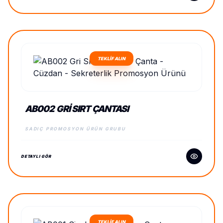
TEKLİF ALIN
AB002 GRI SIRT ÇANTASI
SADIÇ PROMOSYON ÜRÜN GRUBU
DETAYLI GÖR
TEKLİF ALIN