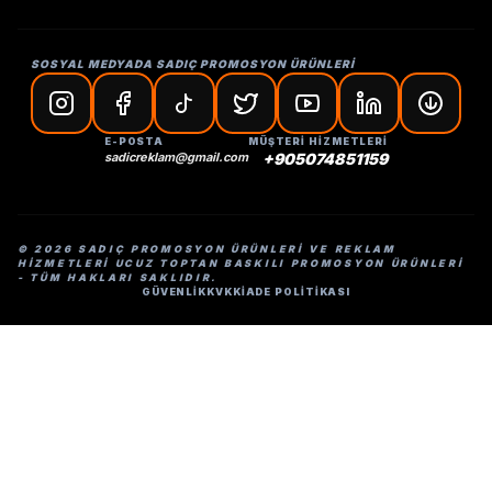
SOSYAL MEDYADA SADIÇ PROMOSYON ÜRÜNLERİ
E-POSTA
MÜŞTERİ HİZMETLERİ
sadicreklam@gmail.com
+905074851159
© 2026 SADIÇ PROMOSYON ÜRÜNLERI VE REKLAM
HIZMETLERI UCUZ TOPTAN BASKILI PROMOSYON ÜRÜNLERI
- TÜM HAKLARI SAKLIDIR.
GÜVENLİK
KVKK
İADE POLİTİKASI