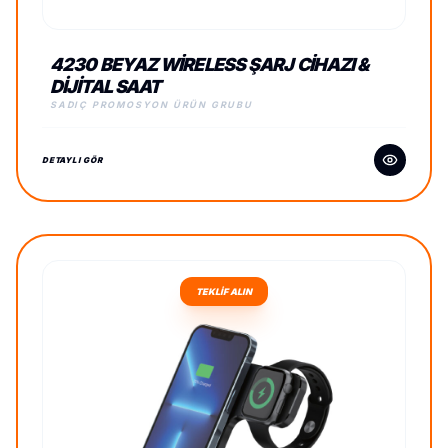
4230 BEYAZ WIRELESS ŞARJ CIHAZI &
DIJITAL SAAT
SADIÇ PROMOSYON ÜRÜN GRUBU
DETAYLI GÖR
TEKLİF ALIN