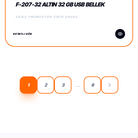
F-207-32 ALTIN 32 GB USB BELLEK
SADIÇ PROMOSYON ÜRÜN GRUBU
DETAYLI GÖR
...
1
2
3
6