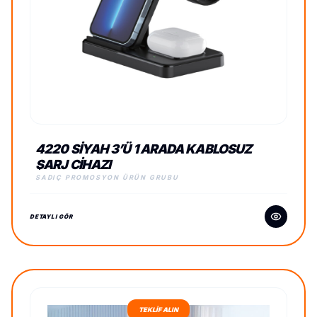
4220 SIYAH 3’Ü 1 ARADA KABLOSUZ
ŞARJ CIHAZI
SADIÇ PROMOSYON ÜRÜN GRUBU
DETAYLI GÖR
TEKLİF ALIN