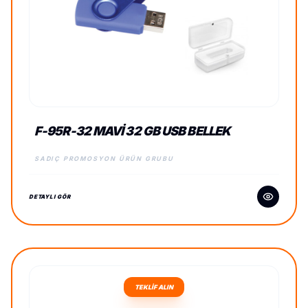
F-95R-32 MAVI 32 GB USB BELLEK
SADIÇ PROMOSYON ÜRÜN GRUBU
DETAYLI GÖR
TEKLİF ALIN