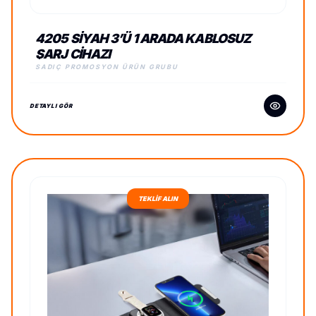
4205 SIYAH 3’Ü 1 ARADA KABLOSUZ
ŞARJ CIHAZI
SADIÇ PROMOSYON ÜRÜN GRUBU
DETAYLI GÖR
TEKLİF ALIN