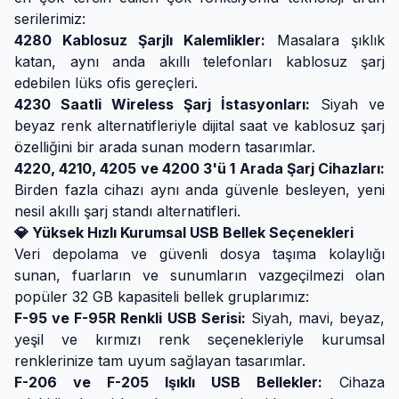
serilerimiz:
4280 Kablosuz Şarjlı Kalemlikler:
Masalara şıklık
katan, aynı anda akıllı telefonları kablosuz şarj
edebilen lüks ofis gereçleri.
4230 Saatli Wireless Şarj İstasyonları:
Siyah ve
beyaz renk alternatifleriyle dijital saat ve kablosuz şarj
özelliğini bir arada sunan modern tasarımlar.
4220, 4210, 4205 ve 4200 3'ü 1 Arada Şarj Cihazları:
Birden fazla cihazı aynı anda güvenle besleyen, yeni
nesil akıllı şarj standı alternatifleri.
💎 Yüksek Hızlı Kurumsal USB Bellek Seçenekleri
Veri depolama ve güvenli dosya taşıma kolaylığı
sunan, fuarların ve sunumların vazgeçilmezi olan
popüler 32 GB kapasiteli bellek gruplarımız:
F-95 ve F-95R Renkli USB Serisi:
Siyah, mavi, beyaz,
yeşil ve kırmızı renk seçenekleriyle kurumsal
renklerinize tam uyum sağlayan tasarımlar.
F-206 ve F-205 Işıklı USB Bellekler:
Cihaza