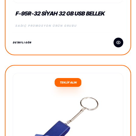
F-95R-32 SIYAH 32 GB USB BELLEK
SADIÇ PROMOSYON ÜRÜN GRUBU
DETAYLI GÖR
TEKLİF ALIN