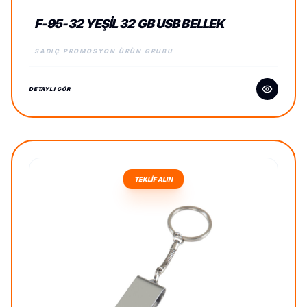
F-95-32 YEŞIL 32 GB USB BELLEK
SADIÇ PROMOSYON ÜRÜN GRUBU
DETAYLI GÖR
TEKLİF ALIN