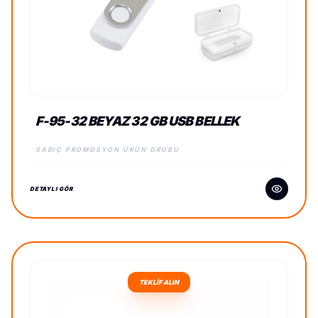
F-95-32 BEYAZ 32 GB USB BELLEK
SADIÇ PROMOSYON ÜRÜN GRUBU
DETAYLI GÖR
TEKLİF ALIN