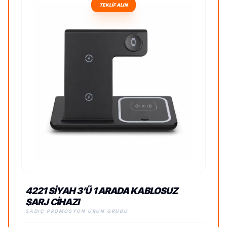
TEKLİF ALIN
4221 SIYAH 3’Ü 1 ARADA KABLOSUZ
ŞARJ CIHAZI
SADIÇ PROMOSYON ÜRÜN GRUBU