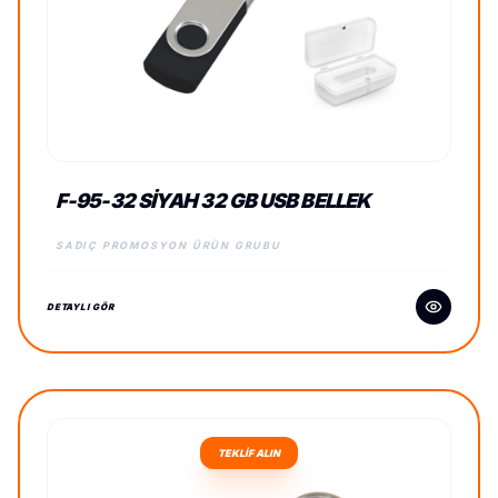
F-95-32 SIYAH 32 GB USB BELLEK
SADIÇ PROMOSYON ÜRÜN GRUBU
DETAYLI GÖR
TEKLİF ALIN