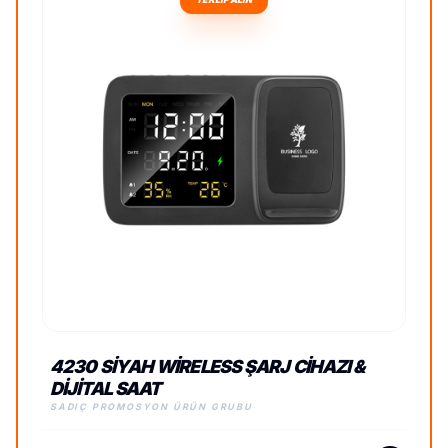
4230 SIYAH WIRELESS ŞARJ CIHAZI &
DIJITAL SAAT
SADIÇ PROMOSYON ÜRÜN GRUBU