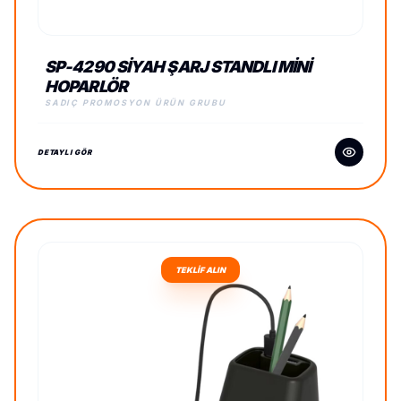
SP-4290 SIYAH ŞARJ STANDLI MINI
HOPARLÖR
SADIÇ PROMOSYON ÜRÜN GRUBU
DETAYLI GÖR
TEKLİF ALIN