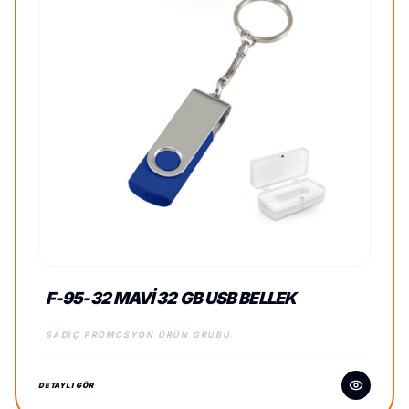
F-95-32 MAVI 32 GB USB BELLEK
SADIÇ PROMOSYON ÜRÜN GRUBU
DETAYLI GÖR