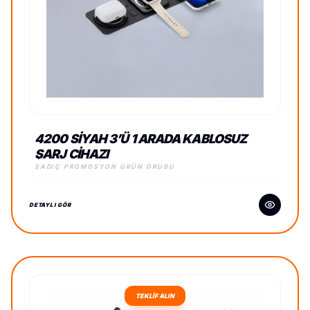
4200 SIYAH 3’Ü 1 ARADA KABLOSUZ
ŞARJ CIHAZI
SADIÇ PROMOSYON ÜRÜN GRUBU
DETAYLI GÖR
TEKLİF ALIN