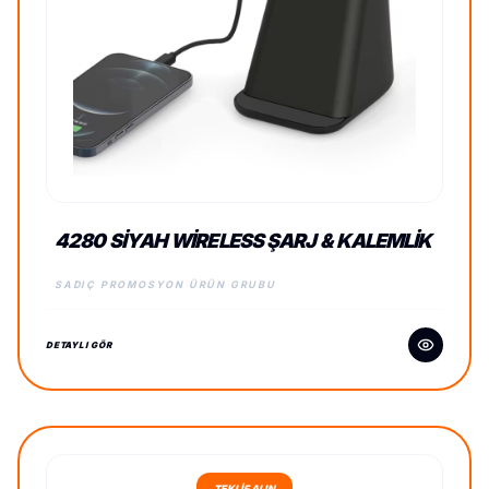
4280 SIYAH WIRELESS ŞARJ & KALEMLIK
SADIÇ PROMOSYON ÜRÜN GRUBU
DETAYLI GÖR
TEKLİF ALIN