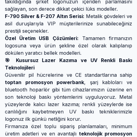
takıldığında şirket logonuzun içeriden parlamasını
sağlayan, son derece dikkat çekici lüks modeller.
F-790 Silver & F-207 Altın Serisi:
Metalik gövdeleri ve
asil duruşlarıyla VIP müşterilerinize sunabileceğiniz
prestijli seçenekler.
Özel Üretim USB Çözümleri:
Tamamen firmanızın
logosuna veya ürün şekline özel olarak kalıplanıp
dökülen yaratıcı bellek modelleri.
🎯 Kusursuz Lazer Kazıma ve UV Renkli Baskı
Teknolojileri
Güvenilir pil hücrelerine ve CE standartlarına sahip
toptan promosyon powerbank
, şarj kabloları ve
bluetooth hoparlör gibi tüm cihazlarımızın üzerine en
son teknoloji baskı yöntemlerini uyguluyoruz. Metal
yüzeylerde kalıcı lazer kazıma; renkli yüzeylerde ise
canlılığını kaybetmeyen UV baskı tekniklerimizle
logonuz ilk günkü netliğini korur.
Firmanıza özel toplu sipariş planlamaları, minimum
üretim adetleri ve en avantajlı
teknolojik promosyon