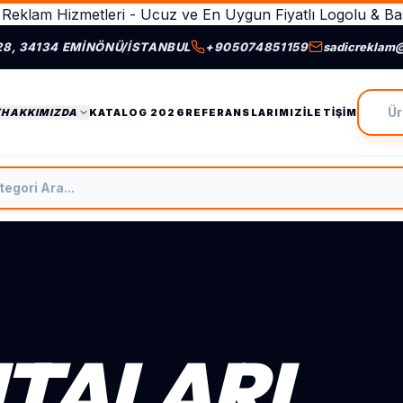
Reklam Hizmetleri - Ucuz ve En Uygun Fiyatlı Logolu & Bas
28, 34134 EMINÖNÜ/İSTANBUL
+905074851159
sadicreklam
Ürün A
/HAKKIMIZDA
KATALOG 2026
REFERANSLARIMIZ
İLETIŞIM
tegori Ara
NTALARI