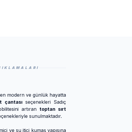
ÇIKLAMALARI
niz en modern ve günlük hayatta
t çantası
seçenekleri Sadıç
ilitesini artıran
toptan sırt
seçenekleriyle sunulmaktadır.
ci ve su itici kumaş yapısına