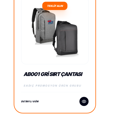
TEKLİF ALIN
AB001 GRI SIRT ÇANTASI
SADIÇ PROMOSYON ÜRÜN GRUBU
DETAYLI GÖR