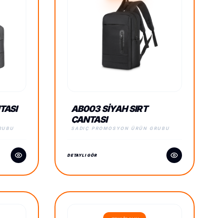
TASI
AB003 SIYAH SIRT
ÇANTASI
RUBU
SADIÇ PROMOSYON ÜRÜN GRUBU
DETAYLI GÖR