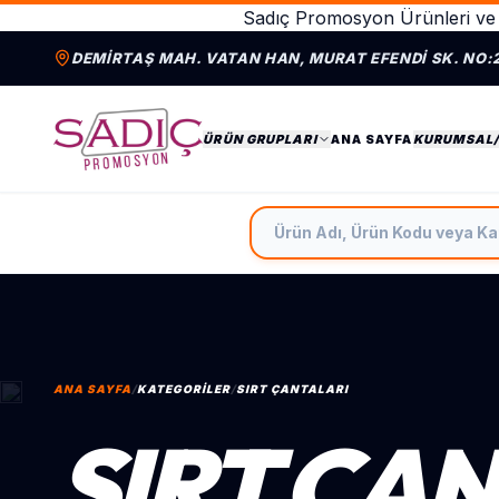
Sadıç Promosyon Ürünleri ve 
DEMIRTAŞ MAH. VATAN HAN, MURAT EFENDI SK. NO:
ÜRÜN GRUPLARI
ANA SAYFA
KURUMSAL
Ürün Adı, Ürün Kodu veya Ka
ANA SAYFA
/
KATEGORILER
/
SIRT ÇANTALARI
SIRT ÇA