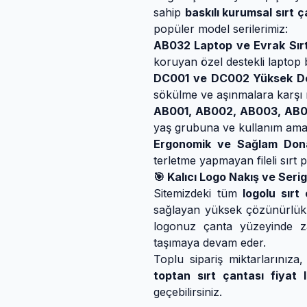
sahip
baskılı kurumsal sırt ç
popüler model serilerimiz:
AB032 Laptop ve Evrak Sırt
koruyan özel destekli laptop
DC001 ve DC002 Yüksek De
sökülme ve aşınmalara karşı m
AB001, AB002, AB003, AB00
yaş grubuna ve kullanım amacı
Ergonomik ve Sağlam Don
terletme yapmayan fileli sırt 
🎯 Kalıcı Logo Nakış ve Serigr
Sitemizdeki tüm
logolu sırt
sağlayan yüksek çözünürlüklü
logonuz çanta yüzeyinde z
taşımaya devam eder.
Toplu sipariş miktarlarınız
toptan sırt çantası fiyat l
geçebilirsiniz.