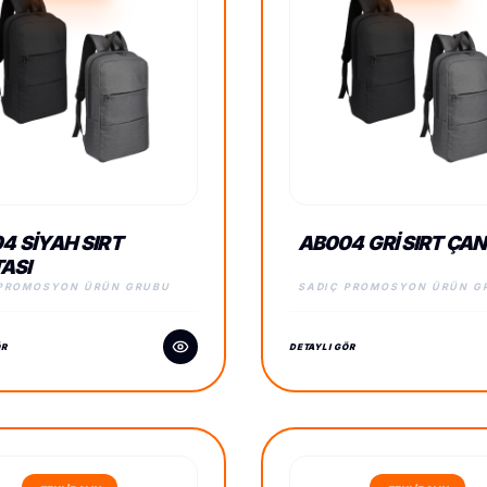
4 SIYAH SIRT
AB004 GRI SIRT ÇAN
ASI
 PROMOSYON ÜRÜN GRUBU
SADIÇ PROMOSYON ÜRÜN G
ÖR
DETAYLI GÖR