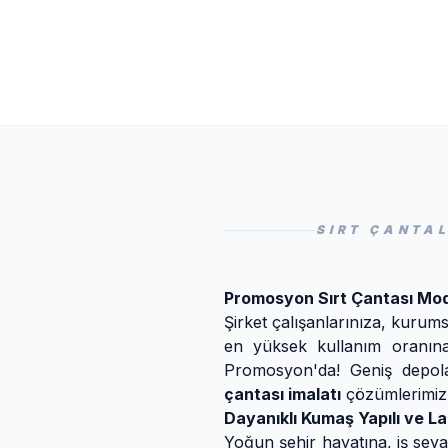
SIRT ÇANTA
Promosyon Sırt Çantası Mode
Şirket çalışanlarınıza, kurums
en yüksek kullanım oranın
Promosyon'da! Geniş depola
çantası imalatı
çözümlerimiz, 
Dayanıklı Kumaş Yapılı ve La
Yoğun şehir hayatına, iş sey