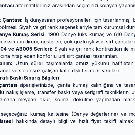
antası
alternatiflerimiz arasından seçiminizi kolayca yapabi
 Çantası:
İş dünyasının profesyonelleri için tasarlanmış, bi
 bölmesi. Siyah ve gri renk seçenekleriyle tam kurumsal du
nye Kumaş Serisi:
1900 Denye lüks kumaş ve 610 Denye Po
aksimum direnç gösteren, çok gözlü işlevsel sırt çantaları
4 ve AB005 Serileri:
Siyah ve gri renk kontrastları ile mo
na hitap eden konforlu uni sırt çantası tasarımları.
anım:
Uzun süreli taşımalarda omuz yükünü hafifleten pe
paneli ve sorunsuz çalışan kalın dişli fermuar yapıları.
afi Baskı Sipariş Bilgileri
 çantası
siparişlerinizde, çanta kumaş kalınlığına ve t
 nakış işleme, transfer baskı veya serigrafi tekniklerini 
amana meydan okur; solma, dökülme yapmadan markanı
a, seçeceğiniz kumaş kalitesine (Denye değerlerine) ve
istesi
hakkında detaylı bilgi ve hızlı fiyat teklifi almak