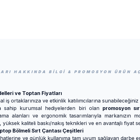
LARI HAKKINDA BİLGİ & PROMOSYON ÜRÜN A
lleri ve Toptan Fiyatları
al iş ortaklarınıza ve etkinlik katılımcılarına sunabileceği
a sahip kurumsal hediyelerden biri olan
promosyon sır
ma alanları ve ergonomik tasarımlarıyla markanızın mob
yüksek kaliteli baskı/nakış teknikleri ve en avantajlı fiyat 
ptop Bölmeli Sırt Çantası Çeşitleri
ahatlerine ve günlük kullanıma tam uyum sağlayan darbe emi