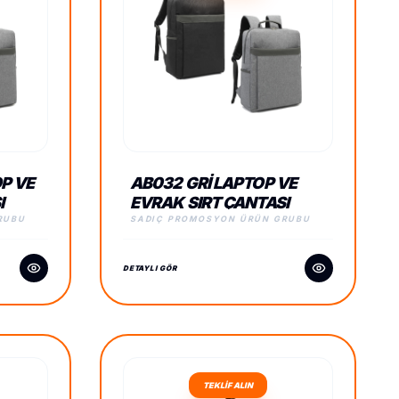
P VE
AB032 GRI LAPTOP VE
I
EVRAK SIRT ÇANTASI
RUBU
SADIÇ PROMOSYON ÜRÜN GRUBU
DETAYLI GÖR
TEKLİF ALIN