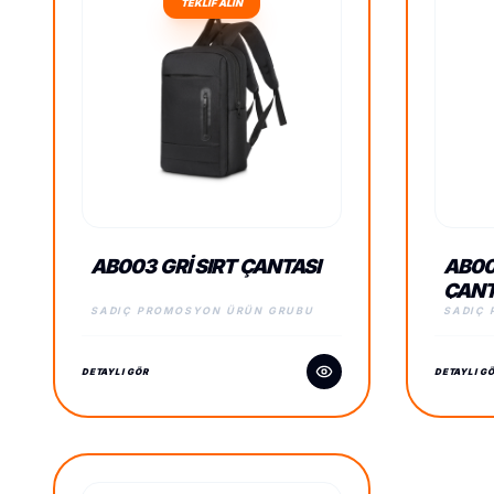
TEKLİF ALIN
AB003 GRI SIRT ÇANTASI
AB00
ÇANT
SADIÇ PROMOSYON ÜRÜN GRUBU
SADIÇ
DETAYLI GÖR
DETAYLI G