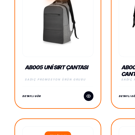
AB005 UNI SIRT ÇANTASI
AB00
ÇANT
SADIÇ PROMOSYON ÜRÜN GRUBU
SADIÇ
DETAYLI GÖR
DETAYLI G