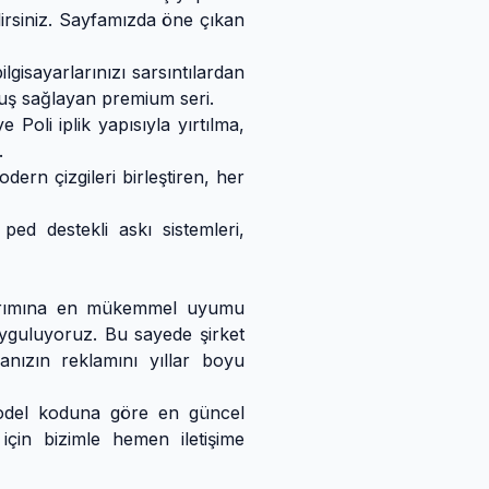
lirsiniz. Sayfamızda öne çıkan
lgisayarlarınızı sarsıntılardan
ruş sağlayan premium seri.
li iplik yapısıyla yırtılma,
.
dern çizgileri birleştiren, her
d destekli askı sistemleri,
asarımına en mükemmel uyumu
uyguluyoruz. Bu sayede şirket
zın reklamını yıllar boyu
 model koduna göre en güncel
 için bizimle hemen iletişime