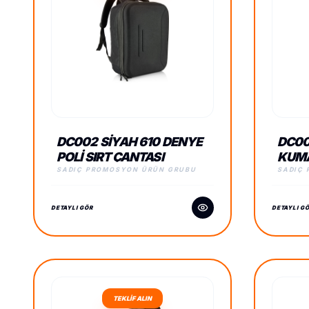
DC002 SIYAH 610 DENYE
DC00
POLI SIRT ÇANTASI
KUMA
SADIÇ PROMOSYON ÜRÜN GRUBU
SADIÇ
DETAYLI GÖR
DETAYLI G
TEKLİF ALIN