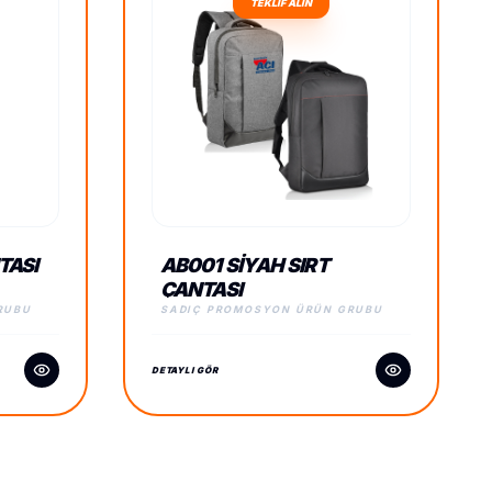
TEKLİF ALIN
TASI
AB001 SIYAH SIRT
ÇANTASI
RUBU
SADIÇ PROMOSYON ÜRÜN GRUBU
DETAYLI GÖR