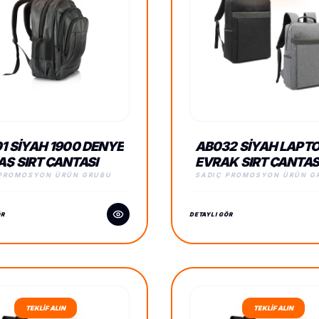
1 SIYAH 1900 DENYE
AB032 SIYAH LAPTO
Ş SIRT ÇANTASI
EVRAK SIRT ÇANTAS
 PROMOSYON ÜRÜN GRUBU
SADIÇ PROMOSYON ÜRÜN G
ÖR
DETAYLI GÖR
TEKLİF ALIN
TEKLİF ALIN