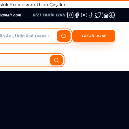
kılı Promosyon Ürün Çeşitleri
@gmail.com
BIZI TAKIP EDIN:
dı, Ürün Kodu veya Kategori Ara
TEKLİF ALIN