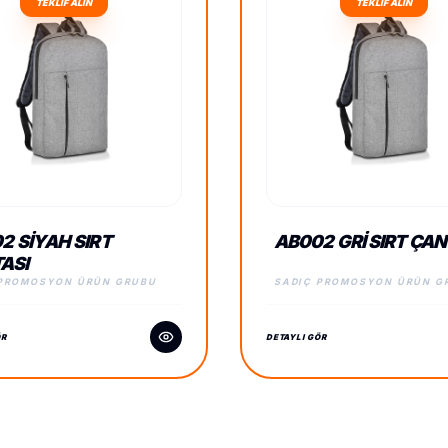
TEKLİF ALIN
TEKLİF ALIN
2 SIYAH SIRT
AB002 GRI SIRT ÇAN
ASI
 PROMOSYON ÜRÜN GRUBU
SADIÇ PROMOSYON ÜRÜN G
ÖR
DETAYLI GÖR