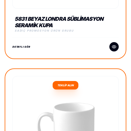
5831 BEYAZ LONDRA SÜBLIMASYON
SERAMIK KUPA
SADIÇ PROMOSYON ÜRÜN GRUBU
DETAYLI GÖR
TEKLİF ALIN