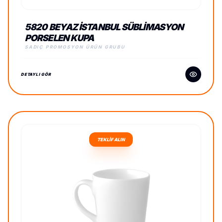
5820 BEYAZ İSTANBUL SÜBLIMASYON
PORSELEN KUPA
SADIÇ PROMOSYON ÜRÜN GRUBU
DETAYLI GÖR
TEKLİF ALIN