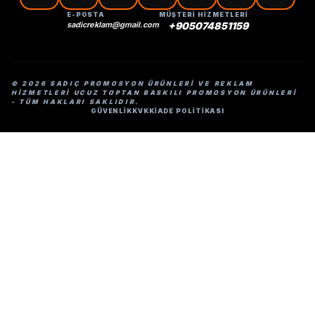
E-POSTA
MÜŞTERİ HİZMETLERİ
sadicreklam@gmail.com
+905074851159
© 2026 SADIÇ PROMOSYON ÜRÜNLERI VE REKLAM
HIZMETLERI UCUZ TOPTAN BASKILI PROMOSYON ÜRÜNLERI
- TÜM HAKLARI SAKLIDIR.
GÜVENLİK
KVKK
İADE POLİTİKASI