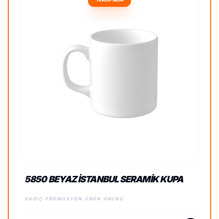
5850 BEYAZ İSTANBUL SERAMIK KUPA
SADIÇ PROMOSYON ÜRÜN GRUBU