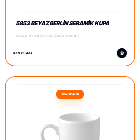
5853 BEYAZ BERLIN SERAMIK KUPA
SADIÇ PROMOSYON ÜRÜN GRUBU
DETAYLI GÖR
TEKLİF ALIN