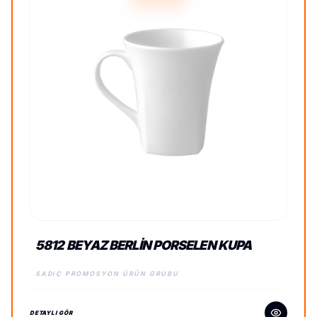
5812 BEYAZ BERLIN PORSELEN KUPA
SADIÇ PROMOSYON ÜRÜN GRUBU
DETAYLI GÖR