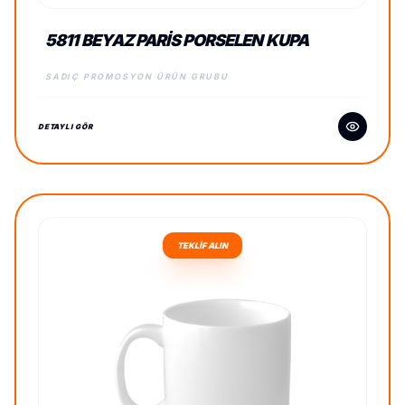
5811 BEYAZ PARIS PORSELEN KUPA
SADIÇ PROMOSYON ÜRÜN GRUBU
DETAYLI GÖR
TEKLİF ALIN