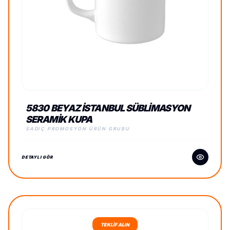
5830 BEYAZ İSTANBUL SÜBLIMASYON
SERAMIK KUPA
SADIÇ PROMOSYON ÜRÜN GRUBU
DETAYLI GÖR
TEKLİF ALIN