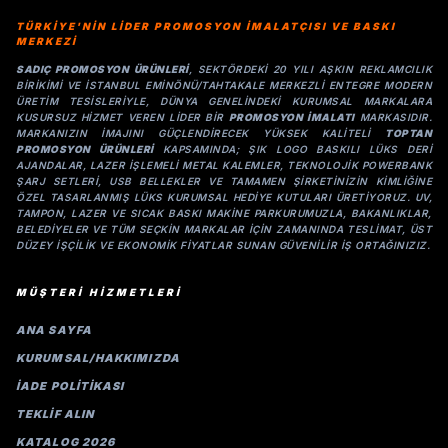
TÜRKİYE'NİN LİDER PROMOSYON İMALATÇISI VE BASKI
MERKEZİ
SADIÇ PROMOSYON ÜRÜNLERI
, SEKTÖRDEKI 20 YILI AŞKIN REKLAMCILIK
BIRIKIMI VE İSTANBUL EMINÖNÜ/TAHTAKALE MERKEZLI ENTEGRE MODERN
ÜRETIM TESISLERIYLE, DÜNYA GENELINDEKI KURUMSAL MARKALARA
KUSURSUZ HIZMET VEREN LIDER BIR
PROMOSYON IMALATI
MARKASIDIR.
MARKANIZIN IMAJINI GÜÇLENDIRECEK YÜKSEK KALITELI
TOPTAN
PROMOSYON ÜRÜNLERI
KAPSAMINDA; ŞIK LOGO BASKILI LÜKS DERI
AJANDALAR, LAZER IŞLEMELI METAL KALEMLER, TEKNOLOJIK POWERBANK
ŞARJ SETLERI, USB BELLEKLER VE TAMAMEN ŞIRKETINIZIN KIMLIĞINE
ÖZEL TASARLANMIŞ LÜKS KURUMSAL HEDIYE KUTULARI ÜRETIYORUZ. UV,
TAMPON, LAZER VE SICAK BASKI MAKINE PARKURUMUZLA, BAKANLIKLAR,
BELEDIYELER VE TÜM SEÇKIN MARKALAR IÇIN ZAMANINDA TESLIMAT, ÜST
DÜZEY IŞÇILIK VE EKONOMIK FIYATLAR SUNAN GÜVENILIR IŞ ORTAĞINIZIZ.
MÜŞTERİ HİZMETLERİ
ANA SAYFA
KURUMSAL/HAKKIMIZDA
İADE POLİTİKASI
TEKLİF ALIN
KATALOG 2026