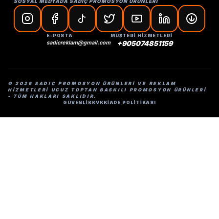
SOSYAL MEDYADA SADIÇ PROMOSYON ÜRÜNLERİ
E-POSTA
MÜŞTERİ HİZMETLERİ
sadicreklam@gmail.com
+905074851159
© 2026 SADIÇ PROMOSYON ÜRÜNLERI VE REKLAM
HIZMETLERI UCUZ TOPTAN BASKILI PROMOSYON ÜRÜNLERI
- TÜM HAKLARI SAKLIDIR.
GÜVENLİK
KVKK
İADE POLİTİKASI