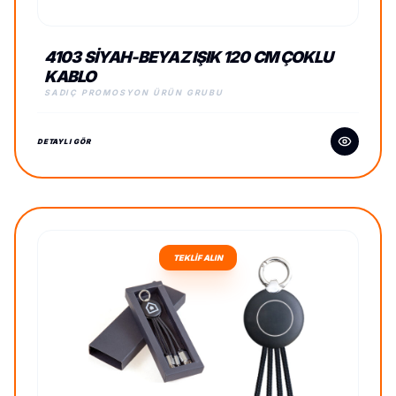
4103 SIYAH-BEYAZ IŞIK 120 CM ÇOKLU
KABLO
SADIÇ PROMOSYON ÜRÜN GRUBU
DETAYLI GÖR
TEKLİF ALIN