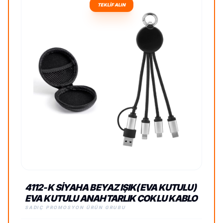
TEKLİF ALIN
4112-K SIYAHA BEYAZ IŞIK(EVA KUTULU)
EVA KUTULU ANAHTARLIK ÇOKLU KABLO
SADIÇ PROMOSYON ÜRÜN GRUBU