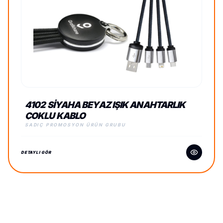
4102 SIYAHA BEYAZ IŞIK ANAHTARLIK
ÇOKLU KABLO
SADIÇ PROMOSYON ÜRÜN GRUBU
DETAYLI GÖR