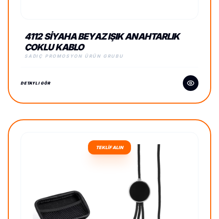
4112 SIYAHA BEYAZ IŞIK ANAHTARLIK
ÇOKLU KABLO
SADIÇ PROMOSYON ÜRÜN GRUBU
DETAYLI GÖR
TEKLİF ALIN