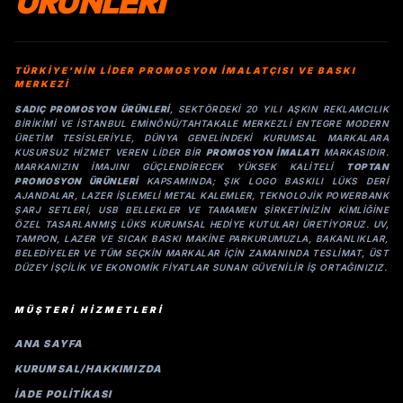
ÜRÜNLERİ
TÜRKİYE'NİN LİDER PROMOSYON İMALATÇISI VE BASKI
MERKEZİ
SADIÇ PROMOSYON ÜRÜNLERI
, SEKTÖRDEKI 20 YILI AŞKIN REKLAMCILIK
BIRIKIMI VE İSTANBUL EMINÖNÜ/TAHTAKALE MERKEZLI ENTEGRE MODERN
ÜRETIM TESISLERIYLE, DÜNYA GENELINDEKI KURUMSAL MARKALARA
KUSURSUZ HIZMET VEREN LIDER BIR
PROMOSYON IMALATI
MARKASIDIR.
MARKANIZIN IMAJINI GÜÇLENDIRECEK YÜKSEK KALITELI
TOPTAN
PROMOSYON ÜRÜNLERI
KAPSAMINDA; ŞIK LOGO BASKILI LÜKS DERI
AJANDALAR, LAZER IŞLEMELI METAL KALEMLER, TEKNOLOJIK POWERBANK
ŞARJ SETLERI, USB BELLEKLER VE TAMAMEN ŞIRKETINIZIN KIMLIĞINE
ÖZEL TASARLANMIŞ LÜKS KURUMSAL HEDIYE KUTULARI ÜRETIYORUZ. UV,
TAMPON, LAZER VE SICAK BASKI MAKINE PARKURUMUZLA, BAKANLIKLAR,
BELEDIYELER VE TÜM SEÇKIN MARKALAR IÇIN ZAMANINDA TESLIMAT, ÜST
DÜZEY IŞÇILIK VE EKONOMIK FIYATLAR SUNAN GÜVENILIR IŞ ORTAĞINIZIZ.
MÜŞTERİ HİZMETLERİ
ANA SAYFA
KURUMSAL/HAKKIMIZDA
İADE POLİTİKASI