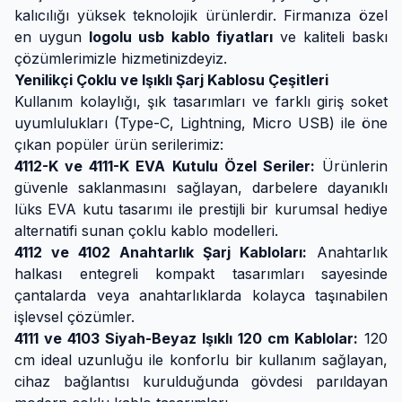
kalıcılığı yüksek teknolojik ürünlerdir. Firmanıza özel
en uygun
logolu usb kablo fiyatları
ve kaliteli baskı
çözümlerimizle hizmetinizdeyiz.
Yenilikçi Çoklu ve Işıklı Şarj Kablosu Çeşitleri
Kullanım kolaylığı, şık tasarımları ve farklı giriş soket
uyumlulukları (Type-C, Lightning, Micro USB) ile öne
çıkan popüler ürün serilerimiz:
4112-K ve 4111-K EVA Kutulu Özel Seriler:
Ürünlerin
güvenle saklanmasını sağlayan, darbelere dayanıklı
lüks EVA kutu tasarımı ile prestijli bir kurumsal hediye
alternatifi sunan çoklu kablo modelleri.
4112 ve 4102 Anahtarlık Şarj Kabloları:
Anahtarlık
halkası entegreli kompakt tasarımları sayesinde
çantalarda veya anahtarlıklarda kolayca taşınabilen
işlevsel çözümler.
4111 ve 4103 Siyah-Beyaz Işıklı 120 cm Kablolar:
120
cm ideal uzunluğu ile konforlu bir kullanım sağlayan,
cihaz bağlantısı kurulduğunda gövdesi parıldayan