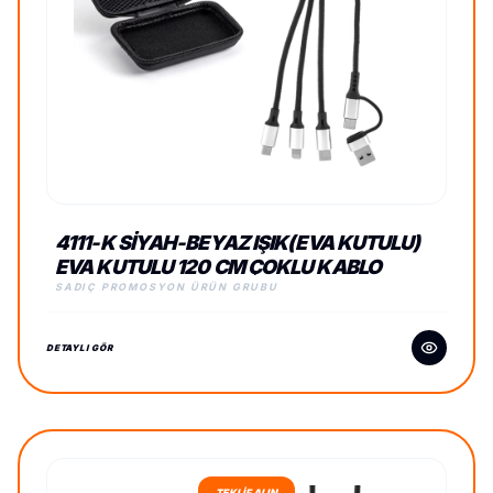
4111-K SIYAH-BEYAZ IŞIK(EVA KUTULU)
EVA KUTULU 120 CM ÇOKLU KABLO
SADIÇ PROMOSYON ÜRÜN GRUBU
DETAYLI GÖR
TEKLİF ALIN