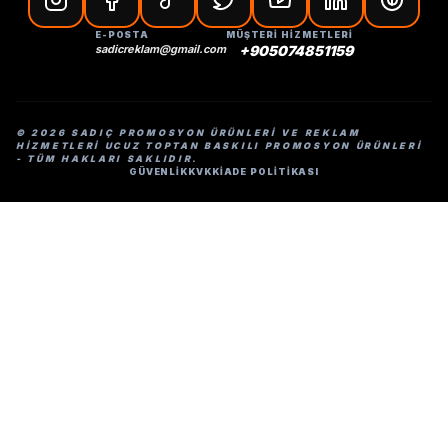
E-POSTA
MÜŞTERİ HİZMETLERİ
sadicreklam@gmail.com
+905074851159
© 2026 SADIÇ PROMOSYON ÜRÜNLERI VE REKLAM
HIZMETLERI UCUZ TOPTAN BASKILI PROMOSYON ÜRÜNLERI
- TÜM HAKLARI SAKLIDIR.
GÜVENLİK
KVKK
İADE POLİTİKASI