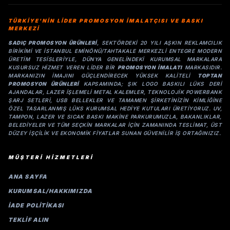
TÜRKİYE'NİN LİDER PROMOSYON İMALATÇISI VE BASKI
MERKEZİ
SADIÇ PROMOSYON ÜRÜNLERI
, SEKTÖRDEKI 20 YILI AŞKIN REKLAMCILIK
BIRIKIMI VE İSTANBUL EMINÖNÜ/TAHTAKALE MERKEZLI ENTEGRE MODERN
ÜRETIM TESISLERIYLE, DÜNYA GENELINDEKI KURUMSAL MARKALARA
KUSURSUZ HIZMET VEREN LIDER BIR
PROMOSYON IMALATI
MARKASIDIR.
MARKANIZIN IMAJINI GÜÇLENDIRECEK YÜKSEK KALITELI
TOPTAN
PROMOSYON ÜRÜNLERI
KAPSAMINDA; ŞIK LOGO BASKILI LÜKS DERI
AJANDALAR, LAZER IŞLEMELI METAL KALEMLER, TEKNOLOJIK POWERBANK
ŞARJ SETLERI, USB BELLEKLER VE TAMAMEN ŞIRKETINIZIN KIMLIĞINE
ÖZEL TASARLANMIŞ LÜKS KURUMSAL HEDIYE KUTULARI ÜRETIYORUZ. UV,
TAMPON, LAZER VE SICAK BASKI MAKINE PARKURUMUZLA, BAKANLIKLAR,
BELEDIYELER VE TÜM SEÇKIN MARKALAR IÇIN ZAMANINDA TESLIMAT, ÜST
DÜZEY IŞÇILIK VE EKONOMIK FIYATLAR SUNAN GÜVENILIR IŞ ORTAĞINIZIZ.
MÜŞTERİ HİZMETLERİ
ANA SAYFA
KURUMSAL/HAKKIMIZDA
İADE POLİTİKASI
TEKLİF ALIN