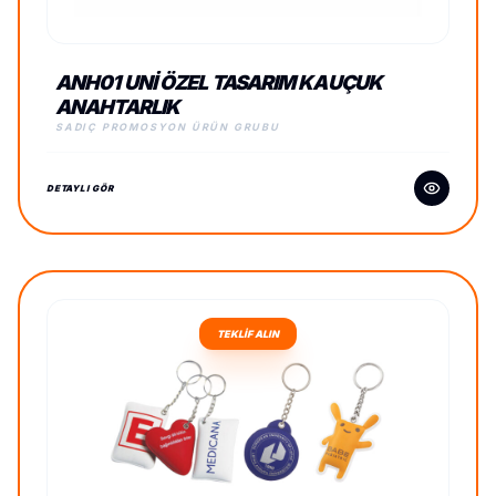
ANH01 UNI ÖZEL TASARIM KAUÇUK
ANAHTARLIK
SADIÇ PROMOSYON ÜRÜN GRUBU
DETAYLI GÖR
TEKLİF ALIN