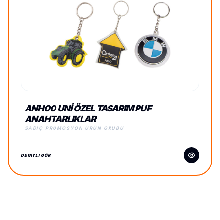
ANH00 UNI ÖZEL TASARIM PUF
ANAHTARLIKLAR
SADIÇ PROMOSYON ÜRÜN GRUBU
DETAYLI GÖR