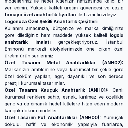
modellerimiz ile hedef kitlenizin hafızasında kalıcı bir
yer edinin. Yüksek kaliteli üretim güvencesi ve cazip
firmaya özel anahtarlık fiyatları
ile hizmetinizdeyiz.
Logonuza Özel Şekilli Anahtarlık Çeşitleri
Kullanım amacınıza, bütçenize ve marka kimliğinize
göre dilediğiniz ham maddede yüksek kaliteli
logolu
anahtarlık imalatı
gerçekleştiriyoruz. İstanbul
Eminönü merkezli atölyelerimizde öne çıkan özel
üretim ürün serilerimiz:
Özel Tasarım Metal Anahtarlıklar (ANH02):
Markanızın amblemine veya kurumsal bir şekle göre
özel döküm yapılan, ağır, dayanıklı ve son derece
prestijli kurumsal tasarımlar.
Özel Tasarım Kauçuk Anahtarlık (ANH01):
Canlı
kurumsal renklere sahip, esnek, kırılmaz ve özellikle
genç ya da dinamik hedef kitlelere hitap eden modern
kauçuk döküm modeller.
Özel Tasarım Puf Anahtarlıklar (ANH00):
Yumuşak
dokulu, hafif ve ekonomik yapısıyla fuarlarda,