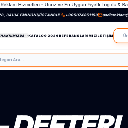
Reklam Hizmetleri - Ucuz ve En Uygun Fiyatlı Logolu & Bas
28, 34134 EMINÖNÜ/İSTANBUL
+905074851159
sadicreklam
Ürün A
/HAKKIMIZDA
KATALOG 2026
REFERANSLARIMIZ
İLETIŞIM
tegori Ara
- DEFTER