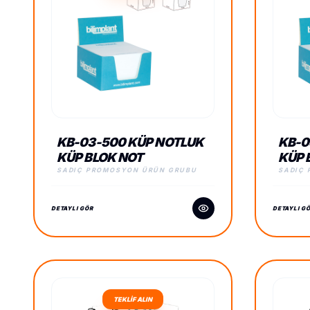
KB-03-500 KÜP NOTLUK
KB-0
KÜP BLOK NOT
KÜP 
SADIÇ PROMOSYON ÜRÜN GRUBU
SADIÇ
DETAYLI GÖR
DETAYLI G
TEKLİF ALIN