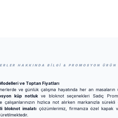
TERLER HAKKINDA BİLGİ & PROMOSYON ÜRÜN
odelleri ve Toptan Fiyatları
minerlerde ve günlük çalışma hayatında her an masaların 
osyon küp notluk
ve bloknot seçenekleri Sadıç Promos
ve çalışanlarınızın hızlıca not alırken markanızla sürekli
li bloknot imalatı
çözümlerimiz, firmanıza özel kapak ve
üretilmektedir.