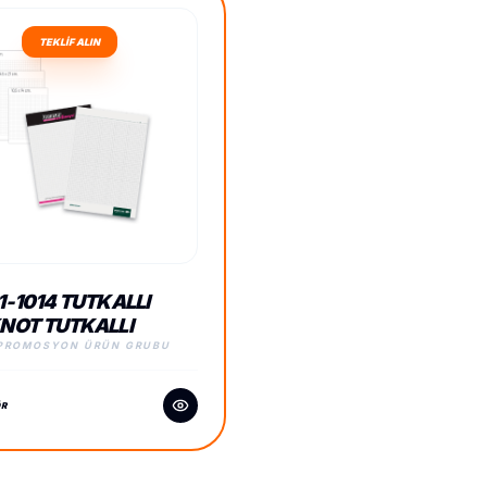
TEKLİF ALIN
1-1014 TUTKALLI
NOT TUTKALLI
KNOT
 PROMOSYON ÜRÜN GRUBU
ÖR