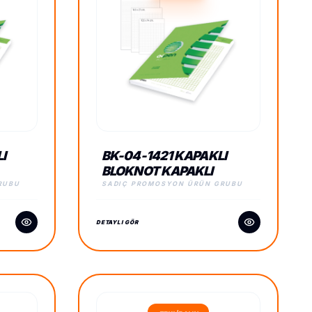
I
BK-04-1421 KAPAKLI
BLOKNOT KAPAKLI
BLOKNOT
RUBU
SADIÇ PROMOSYON ÜRÜN GRUBU
DETAYLI GÖR