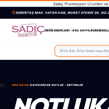
Sadıç Promosyon Ürünleri ve 
DEMIRTAŞ MAH. VATAN HAN, MURAT EFENDI SK. NO:
ÜRÜN GRUPLARI
ANA SAYFA
KURUMSAL
Ürün Adı, Ürün Kodu veya Ka
ANA SAYFA
/
KATEGORILER
/
NOTLUK - DEFTERLER
NOTLUK 