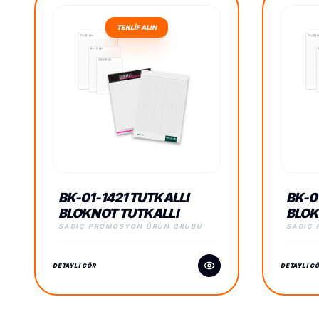
TEKLİF ALIN
BK-01-1421 TUTKALLI
BK-0
BLOKNOT TUTKALLI
BLOK
BLOKNOT
BLO
SADIÇ PROMOSYON ÜRÜN GRUBU
SADIÇ
DETAYLI GÖR
DETAYLI G