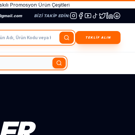
kılı Promosyon Ürün Çeşitleri
@gmail.com
BIZI TAKIP EDIN:
dı, Ürün Kodu veya Kategori Ara
TEKLİF ALIN
LER