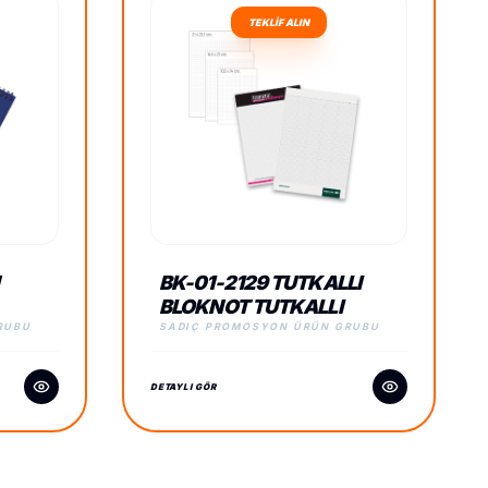
TEKLİF ALIN
BK-01-2129 TUTKALLI
BLOKNOT TUTKALLI
BLOKNOT
RUBU
SADIÇ PROMOSYON ÜRÜN GRUBU
DETAYLI GÖR