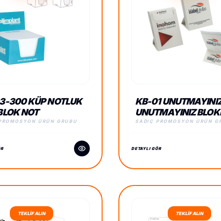
3-300 KÜP NOTLUK
KB-01 UNUTMAYINI
BLOK NOT
UNUTMAYINIZ BLO
 PROMOSYON ÜRÜN GRUBU
SADIÇ PROMOSYON ÜRÜN G
ÖR
DETAYLI GÖR
TEKLİF ALIN
TEKLİF ALIN