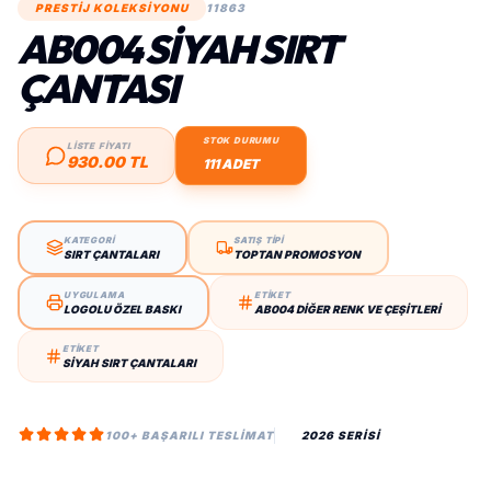
PRESTİJ KOLEKSİYONU
11863
AB004 SIYAH SIRT
ÇANTASI
STOK DURUMU
LİSTE FİYATI
930.00 TL
111 ADET
KATEGORİ
SATIŞ TİPİ
SIRT ÇANTALARI
TOPTAN PROMOSYON
UYGULAMA
ETİKET
LOGOLU ÖZEL BASKI
AB004 DIĞER RENK VE ÇEŞITLERI
ETİKET
SIYAH SIRT ÇANTALARI
100+ BAŞARILI TESLIMAT
2026 SERİSİ