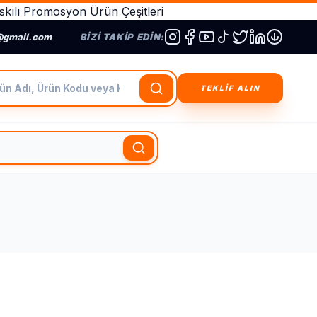
kılı Promosyon Ürün Çeşitleri
@gmail.com
BIZI TAKIP EDIN:
dı, Ürün Kodu veya Kategori Ara
TEKLİF ALIN