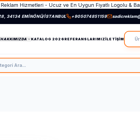
Reklam Hizmetleri - Ucuz ve En Uygun Fiyatlı Logolu & Bas
28, 34134 EMINÖNÜ/İSTANBUL
+905074851159
sadicreklam
Ürün A
/HAKKIMIZDA
KATALOG 2026
REFERANSLARIMIZ
İLETIŞIM
tegori Ara