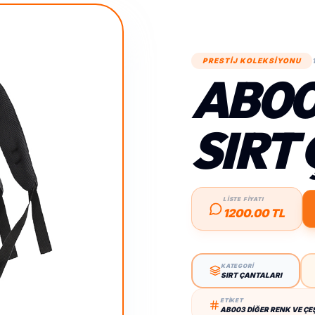
PRESTİJ KOLEKSİYONU
AB00
SIRT
LİSTE FİYATI
1200.00 TL
KATEGORİ
SIRT ÇANTALARI
ETİKET
AB003 DIĞER RENK VE ÇEŞ