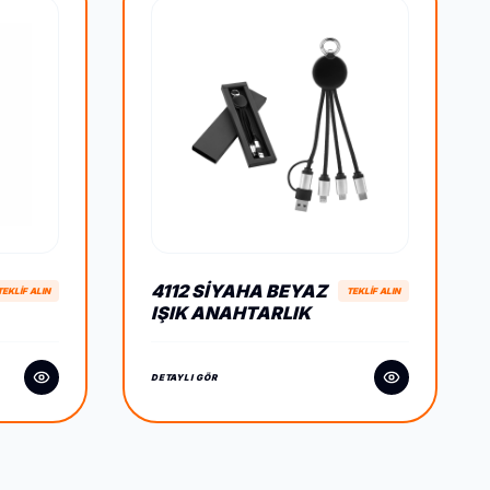
4112 SIYAHA BEYAZ
TEKLİF ALIN
TEKLİF ALIN
IŞIK ANAHTARLIK
ÇOKLU KABLO
DETAYLI GÖR