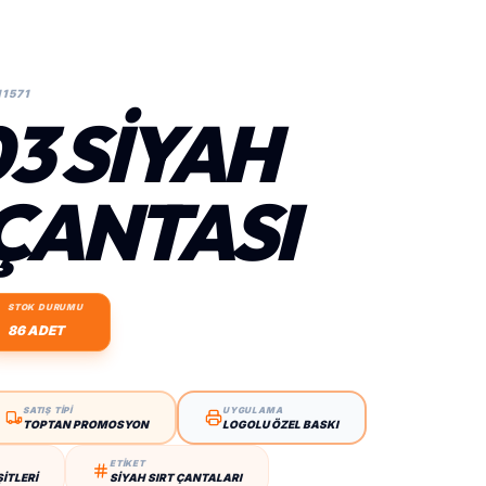
11571
3 SIYAH
 ÇANTASI
STOK DURUMU
86 ADET
SATIŞ TİPİ
UYGULAMA
TOPTAN PROMOSYON
LOGOLU ÖZEL BASKI
ETİKET
ITLERI
SIYAH SIRT ÇANTALARI