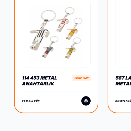
114 453 METAL
587 L
TEKLİF ALIN
ANAHTARLIK
META
TOUC
DETAYLI GÖR
DETAYLI G