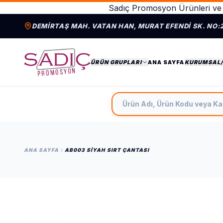
Sadıç Promosyon Ürünleri ve 
DEMIRTAŞ MAH. VATAN HAN, MURAT EFENDI SK. NO:
ÜRÜN GRUPLARI
ANA SAYFA
KURUMSAL
Ürün Adı, Ürün Kodu veya Ka
ANA SAYFA
AB003 SIYAH SIRT ÇANTASI