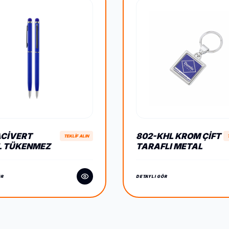
ACIVERT
802-KHL KROM ÇIFT
TEKLİF ALIN
L TÜKENMEZ
TARAFLI METAL
HPEN KALEM
ANAHTARLIK
ÖR
DETAYLI GÖR