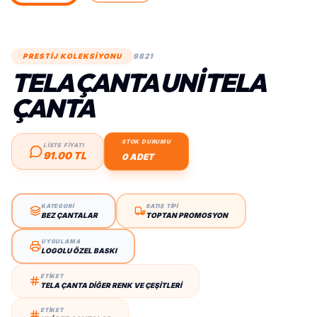
PRESTİJ KOLEKSİYONU
9821
TELA ÇANTA UNI TELA
ÇANTA
STOK DURUMU
LİSTE FİYATI
91.00 TL
0 ADET
KATEGORİ
SATIŞ TİPİ
BEZ ÇANTALAR
TOPTAN PROMOSYON
UYGULAMA
LOGOLU ÖZEL BASKI
ETİKET
TELA ÇANTA DIĞER RENK VE ÇEŞITLERI
ETİKET