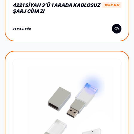
4221 SIYAH 3’Ü 1 ARADA KABLOSUZ
TEKLİF ALIN
ŞARJ CIHAZI
DETAYLI GÖR