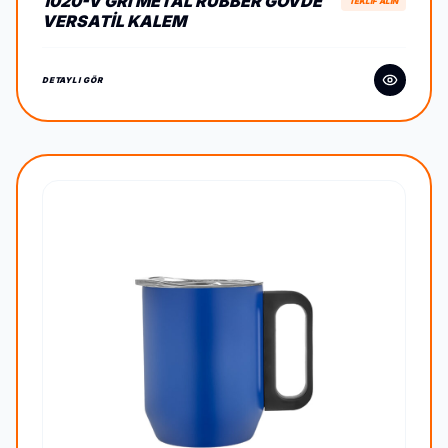
1020-V GRI METAL RUBBER GÖVDE
TEKLİF ALIN
VERSATIL KALEM
DETAYLI GÖR