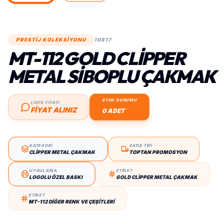
PRESTİJ KOLEKSİYONU
10817
MT-112 GOLD CLIPPER
METAL SIBOPLU ÇAKMAK
STOK DURUMU
LİSTE FİYATI
FIYAT ALINIZ
0 ADET
KATEGORİ
SATIŞ TİPİ
CLIPPER METAL ÇAKMAK
TOPTAN PROMOSYON
UYGULAMA
ETİKET
LOGOLU ÖZEL BASKI
GOLD CLIPPER METAL ÇAKMAK
ETİKET
MT-112 DIĞER RENK VE ÇEŞITLERI