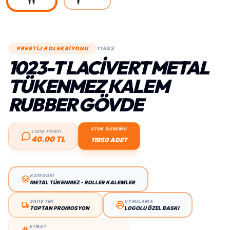
PRESTİJ KOLEKSİYONU
11583
1023-T LACIVERT METAL
TÜKENMEZ KALEM
RUBBER GÖVDE
STOK DURUMU
LİSTE FİYATI
40.00 TL
11950 ADET
KATEGORİ
METAL TÜKENMEZ - ROLLER KALEMLER
SATIŞ TİPİ
UYGULAMA
TOPTAN PROMOSYON
LOGOLU ÖZEL BASKI
ETİKET