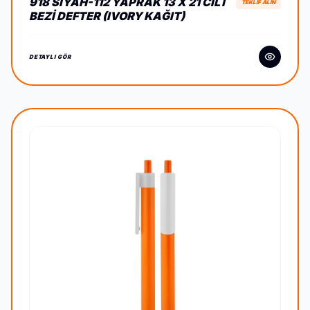
918 SIYAH-112 YAPRAK 13 X 21 CILT
TEKLİF ALIN
BEZI DEFTER (IVORY KAĞIT)
DETAYLI GÖR