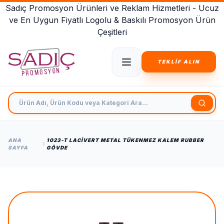
Sadıç Promosyon Ürünleri ve Reklam Hizmetleri - Ucuz
ve En Uygun Fiyatlı Logolu & Baskılı Promosyon Ürün
Çeşitleri
TEKLİF ALIN
Ürün Adı, Ürün Kodu veya Kategori Ara
ANA
1023-T LACIVERT METAL TÜKENMEZ KALEM RUBBER
SAYFA
GÖVDE