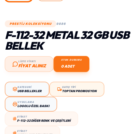
PRESTİJ KOLEKSİYONU
9886
F-112-32 METAL 32 GB USB
BELLEK
STOK DURUMU
LİSTE FİYATI
FIYAT ALINIZ
0 ADET
KATEGORİ
SATIŞ TİPİ
USB BELLEKLER
TOPTAN PROMOSYON
UYGULAMA
LOGOLU ÖZEL BASKI
ETİKET
F-112-32 DIĞER RENK VE ÇEŞITLERI
ETİKET