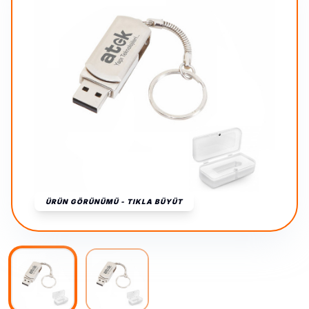
ÜRÜN GÖRÜNÜMÜ - TIKLA BÜYÜT