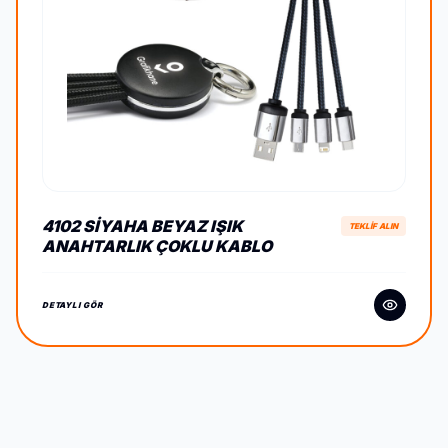
4102 SIYAHA BEYAZ IŞIK
TEKLİF ALIN
ANAHTARLIK ÇOKLU KABLO
DETAYLI GÖR