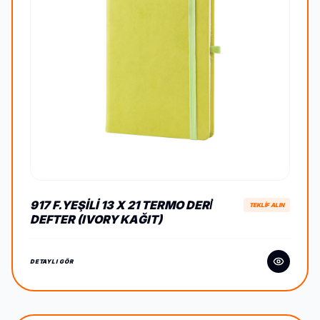
917 F.YEŞILI 13 X 21 TERMO DERİ
TEKLİF ALIN
DEFTER (IVORY KAĞIT)
DETAYLI GÖR