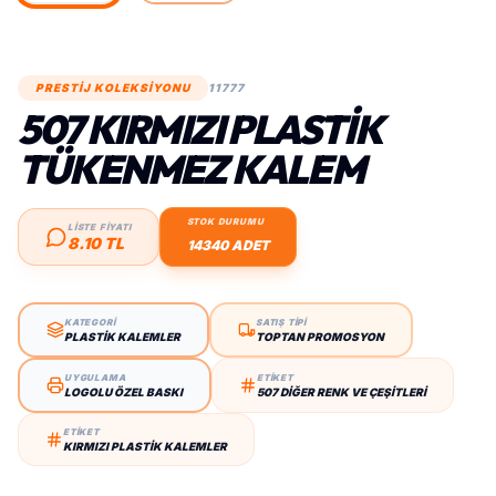
PRESTİJ KOLEKSİYONU
11777
507 KIRMIZI PLASTIK
TÜKENMEZ KALEM
STOK DURUMU
LİSTE FİYATI
8.10 TL
14340 ADET
KATEGORİ
SATIŞ TİPİ
PLASTIK KALEMLER
TOPTAN PROMOSYON
UYGULAMA
ETİKET
LOGOLU ÖZEL BASKI
507 DIĞER RENK VE ÇEŞITLERI
ETİKET
KIRMIZI PLASTIK KALEMLER