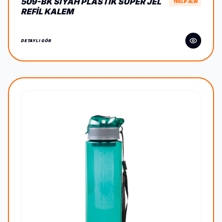
509-BK SIYAH PLASTIK SÜPER JEL
TEKLİF ALIN
REFIL KALEM
DETAYLI GÖR