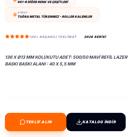
661-R DIĞER RENK VE ÇEŞITLERI
ETİKET
TUĞRA METAL TÜKENMEZ - ROLLER KALEMLER
100+ BAŞARILI TESLIMAT
2026 SERİSİ
136 X Ø13 MM KOLI/KUTU ADET: 500/50 MAVI REFIL LAZER
BASKI BASKI ALANI : 40 X 5,5 MM
TEKLİF ALIN
KATALOG İNDİR