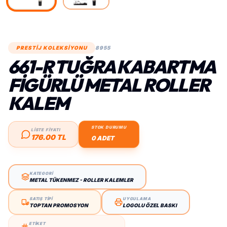
PRESTİJ KOLEKSİYONU
8955
661-R TUĞRA KABARTMA
FIGÜRLÜ METAL ROLLER
KALEM
STOK DURUMU
LİSTE FİYATI
176.00 TL
0 ADET
KATEGORİ
METAL TÜKENMEZ - ROLLER KALEMLER
SATIŞ TİPİ
UYGULAMA
TOPTAN PROMOSYON
LOGOLU ÖZEL BASKI
ETİKET