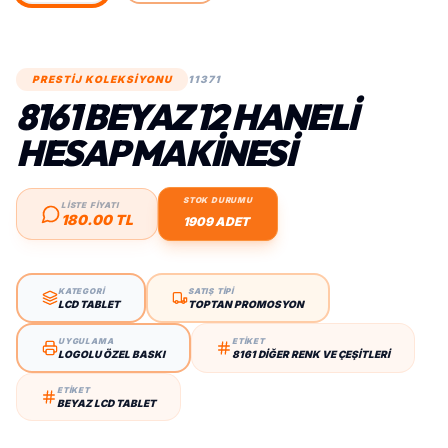
PRESTİJ KOLEKSİYONU
11371
8161 BEYAZ 12 HANELI
HESAP MAKINESI
STOK DURUMU
LİSTE FİYATI
180.00 TL
1909 ADET
KATEGORİ
SATIŞ TİPİ
LCD TABLET
TOPTAN PROMOSYON
UYGULAMA
ETİKET
LOGOLU ÖZEL BASKI
8161 DIĞER RENK VE ÇEŞITLERI
ETİKET
BEYAZ LCD TABLET