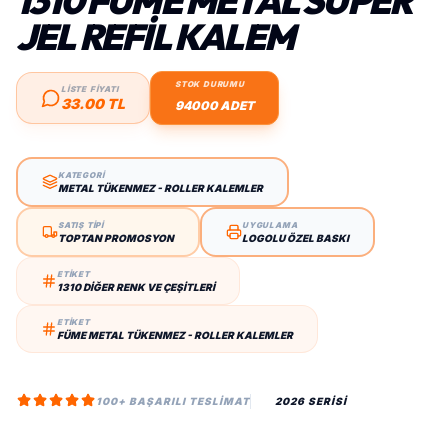
1310 FUME METAL SÜPER
JEL REFIL KALEM
STOK DURUMU
LİSTE FİYATI
33.00 TL
94000 ADET
KATEGORİ
METAL TÜKENMEZ - ROLLER KALEMLER
SATIŞ TİPİ
UYGULAMA
TOPTAN PROMOSYON
LOGOLU ÖZEL BASKI
ETİKET
1310 DIĞER RENK VE ÇEŞITLERI
ETİKET
FÜME METAL TÜKENMEZ - ROLLER KALEMLER
100+ BAŞARILI TESLIMAT
2026 SERİSİ