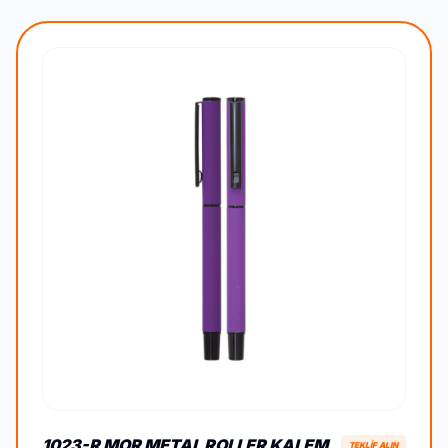
1023-R MOR METAL ROLLER KALEM
TEKLİF ALIN