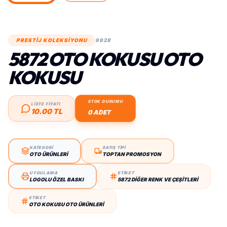
PRESTİJ KOLEKSİYONU
9828
5872 OTO KOKUSU OTO
KOKUSU
STOK DURUMU
LİSTE FİYATI
10.00 TL
0 ADET
KATEGORİ
SATIŞ TİPİ
OTO ÜRÜNLERI
TOPTAN PROMOSYON
UYGULAMA
ETİKET
LOGOLU ÖZEL BASKI
5872 DIĞER RENK VE ÇEŞITLERI
ETİKET
OTO KOKUSU OTO ÜRÜNLERI