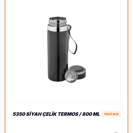
5350 SIYAH ÇELIK TERMOS / 800 ML
TEKLİF ALIN