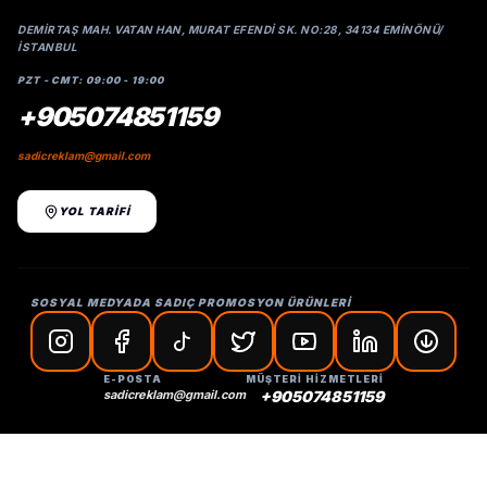
DEMIRTAŞ MAH. VATAN HAN, MURAT EFENDI SK. NO:28, 34134 EMINÖNÜ/
İSTANBUL
PZT - CMT: 09:00 - 19:00
+905074851159
sadicreklam@gmail.com
YOL TARİFİ
SOSYAL MEDYADA SADIÇ PROMOSYON ÜRÜNLERİ
E-POSTA
MÜŞTERİ HİZMETLERİ
sadicreklam@gmail.com
+905074851159
© 2026 SADIÇ PROMOSYON ÜRÜNLERI VE REKLAM