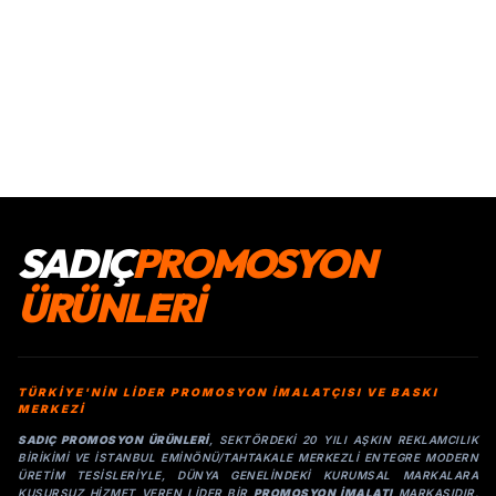
SADIÇ
PROMOSYON
ÜRÜNLERİ
TÜRKİYE'NİN LİDER PROMOSYON İMALATÇISI VE BASKI
MERKEZİ
SADIÇ PROMOSYON ÜRÜNLERI
, SEKTÖRDEKI 20 YILI AŞKIN REKLAMCILIK
BIRIKIMI VE İSTANBUL EMINÖNÜ/TAHTAKALE MERKEZLI ENTEGRE MODERN
ÜRETIM TESISLERIYLE, DÜNYA GENELINDEKI KURUMSAL MARKALARA
KUSURSUZ HIZMET VEREN LIDER BIR
PROMOSYON IMALATI
MARKASIDIR.