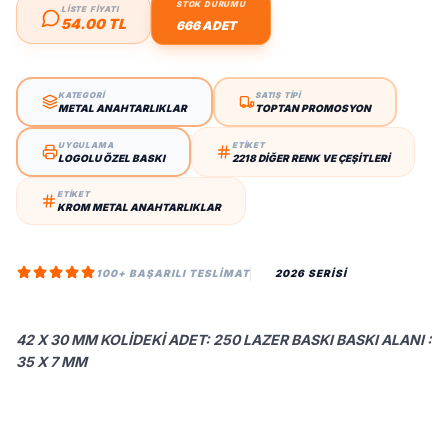
STOK DURUMU
LİSTE FİYATI
54.00 TL
666 ADET
KATEGORİ
SATIŞ TİPİ
METAL ANAHTARLIKLAR
TOPTAN PROMOSYON
UYGULAMA
ETİKET
LOGOLU ÖZEL BASKI
2218 DIĞER RENK VE ÇEŞITLERI
ETİKET
KROM METAL ANAHTARLIKLAR
100+ BAŞARILI TESLIMAT
2026 SERİSİ
42 X 30 MM KOLIDEKI ADET: 250 LAZER BASKI BASKI ALANI :
35 X 7 MM