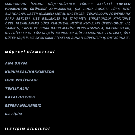
MARKANIZIN IMAJINI GÜÇLENDIRECEK YÜKSEK KALITELI
TOPTAN
PROMOSYON ÜRÜNLERI
KAPSAMINDA; ŞIK LOGO BASKILI LÜKS DERI
AJANDALAR, LAZER IŞLEMELI METAL KALEMLER, TEKNOLOJIK POWERBANK
ŞARJ SETLERI, USB BELLEKLER VE TAMAMEN ŞIRKETINIZIN KIMLIĞINE
ÖZEL TASARLANMIŞ LÜKS KURUMSAL HEDIYE KUTULARI ÜRETIYORUZ. UV,
TAMPON, LAZER VE SICAK BASKI MAKINE PARKURUMUZLA, BAKANLIKLAR,
BELEDIYELER VE TÜM SEÇKIN MARKALAR IÇIN ZAMANINDA TESLIMAT, ÜST
DÜZEY IŞÇILIK VE EKONOMIK FIYATLAR SUNAN GÜVENILIR IŞ ORTAĞINIZIZ.
MÜŞTERİ HİZMETLERİ
ANA SAYFA
KURUMSAL/HAKKIMIZDA
İADE POLİTİKASI
TEKLİF ALIN
KATALOG 2026
REFERANSLARIMIZ
İLETIŞIM
İLETİŞİM BİLGİLERİ