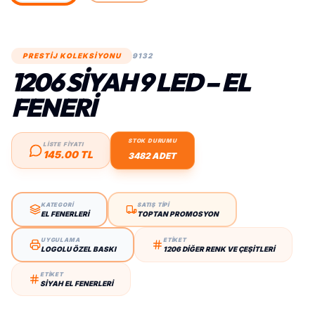
PRESTİJ KOLEKSİYONU
9132
1206 SIYAH 9 LED – EL
FENERI
STOK DURUMU
LİSTE FİYATI
145.00 TL
3482 ADET
KATEGORİ
SATIŞ TİPİ
EL FENERLERI
TOPTAN PROMOSYON
UYGULAMA
ETİKET
LOGOLU ÖZEL BASKI
1206 DIĞER RENK VE ÇEŞITLERI
ETİKET
SIYAH EL FENERLERI