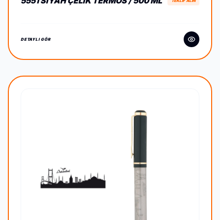
5551 SIYAH ÇELIK TERMOS / 500 ML
TEKLİF ALIN
DETAYLI GÖR