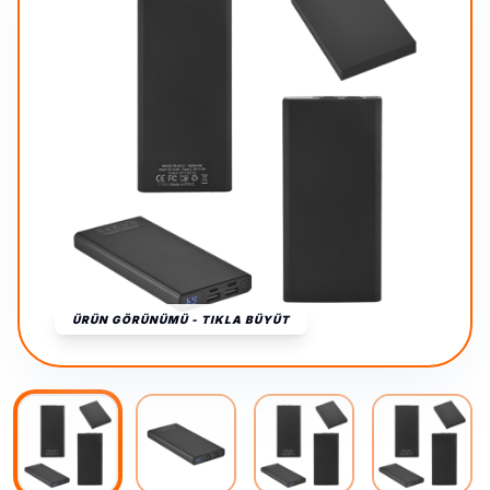
ÜRÜN GÖRÜNÜMÜ - TIKLA BÜYÜT