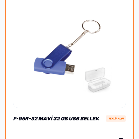
F-95R-32 MAVI 32 GB USB BELLEK
TEKLİF ALIN