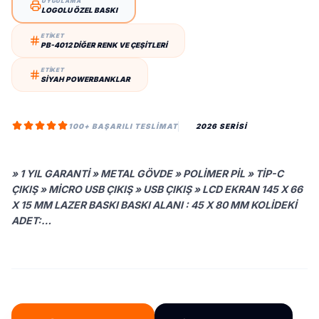
UYGULAMA
LOGOLU ÖZEL BASKI
ETİKET
PB-4012 DIĞER RENK VE ÇEŞITLERI
ETİKET
SIYAH POWERBANKLAR
100+ BAŞARILI TESLIMAT
2026 SERİSİ
» 1 YIL GARANTI » METAL GÖVDE » POLIMER PIL » TIP-C
ÇIKIŞ » MICRO USB ÇIKIŞ » USB ÇIKIŞ » LCD EKRAN 145 X 66
X 15 MM LAZER BASKI BASKI ALANI : 45 X 80 MM KOLIDEKI
ADET:…