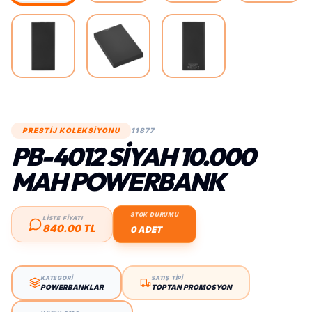
PRESTİJ KOLEKSİYONU
11877
PB-4012 SIYAH 10.000
MAH POWERBANK
STOK DURUMU
LİSTE FİYATI
840.00 TL
0 ADET
KATEGORİ
SATIŞ TİPİ
POWERBANKLAR
TOPTAN PROMOSYON