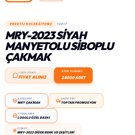
PRESTİJ KOLEKSİYONU
12017
MRY-2023 SIYAH
MANYETOLU SIBOPLU
ÇAKMAK
STOK DURUMU
LİSTE FİYATI
FIYAT ALINIZ
24000 ADET
KATEGORİ
SATIŞ TİPİ
MRY ÇAKMAK
TOPTAN PROMOSYON
UYGULAMA
LOGOLU ÖZEL BASKI
ETİKET
MRY-2023 DIĞER RENK VE ÇEŞITLERI