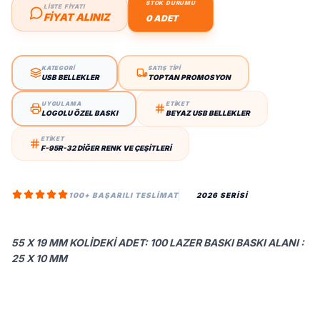
STOK DURUMU
LİSTE FİYATI
FIYAT ALINIZ
0 ADET
KATEGORİ
SATIŞ TİPİ
USB BELLEKLER
TOPTAN PROMOSYON
UYGULAMA
ETİKET
LOGOLU ÖZEL BASKI
BEYAZ USB BELLEKLER
ETİKET
F-95R-32 DIĞER RENK VE ÇEŞITLERI
100+ BAŞARILI TESLIMAT
2026 SERİSİ
55 X 19 MM KOLIDEKI ADET: 100 LAZER BASKI BASKI ALANI :
25 X 10 MM