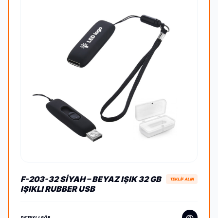
F-203-32 SIYAH – BEYAZ IŞIK 32 GB
TEKLİF ALIN
IŞIKLI RUBBER USB
DETAYLI GÖR