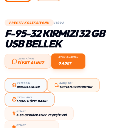
PRESTİJ KOLEKSİYONU
11993
F-95-32 KIRMIZI 32 GB
USB BELLEK
STOK DURUMU
LİSTE FİYATI
FIYAT ALINIZ
0 ADET
KATEGORİ
SATIŞ TİPİ
USB BELLEKLER
TOPTAN PROMOSYON
UYGULAMA
LOGOLU ÖZEL BASKI
ETİKET
F-95-32 DIĞER RENK VE ÇEŞITLERI
ETİKET