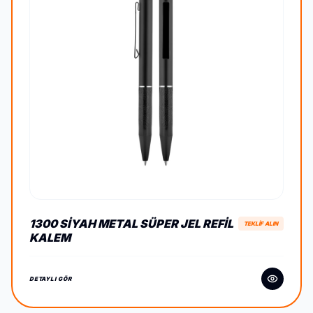
1300 SIYAH METAL SÜPER JEL REFIL
TEKLİF ALIN
KALEM
DETAYLI GÖR