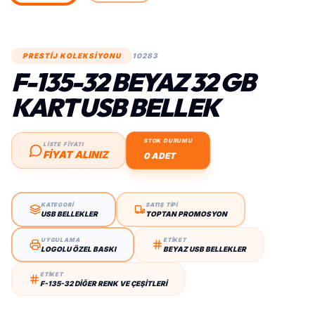
PRESTİJ KOLEKSİYONU
10283
F-135-32 BEYAZ 32 GB
KART USB BELLEK
STOK DURUMU
LİSTE FİYATI
FIYAT ALINIZ
0 ADET
KATEGORİ
SATIŞ TİPİ
USB BELLEKLER
TOPTAN PROMOSYON
UYGULAMA
ETİKET
LOGOLU ÖZEL BASKI
BEYAZ USB BELLEKLER
ETİKET
F-135-32 DIĞER RENK VE ÇEŞITLERI