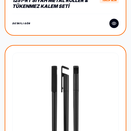
1251-RT SIYAH METAL ROLLER &
TEKLİF ALIN
TÜKENMEZ KALEM SETI
DETAYLI GÖR