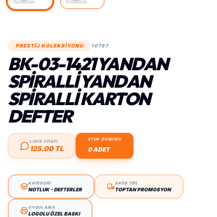
PRESTİJ KOLEKSİYONU
10767
BK-03-1421 YANDAN
SPIRALLI YANDAN
SPIRALLI KARTON
DEFTER
STOK DURUMU
LİSTE FİYATI
125.00 TL
0 ADET
KATEGORİ
SATIŞ TİPİ
NOTLUK - DEFTERLER
TOPTAN PROMOSYON
UYGULAMA
LOGOLU ÖZEL BASKI