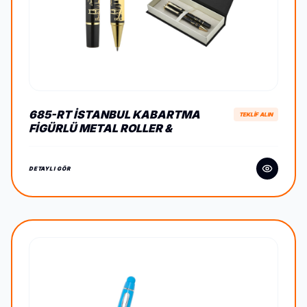
685-RT İSTANBUL KABARTMA
TEKLİF ALIN
FIGÜRLÜ METAL ROLLER &
TÜKENMEZ KALEM SETI
DETAYLI GÖR