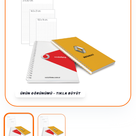
ÜRÜN GÖRÜNÜMÜ - TIKLA BÜYÜT