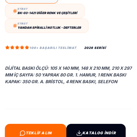
ETİKET
BK-03-1421 DIĞER RENK VE ÇEŞITLERI
ETİKET
YANDAN SPIRALLI NOTLUK - DEFTERLER
100+ BAŞARILI TESLIMAT
2026 SERİSİ
DIJITAL BASKI ÖLÇÜ: 105 X 140 MM, 148 X 210 MM, 210 X 297
MM İÇ SAYFA: 50 YAPRAK 80 GR. 1. HAMUR, 1 RENK BASKI
KAPAK: 350 GR. A. BRISTOL, 4 RENK BASKI, SELEFON
TEKLİF ALIN
KATALOG İNDİR