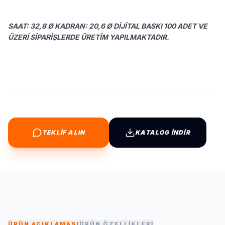
SAAT: 32,8 Ø KADRAN: 20,6 Ø DIJITAL BASKI 100 ADET VE
ÜZERI SIPARIŞLERDE ÜRETIM YAPILMAKTADIR.
TEKLİF ALIN
KATALOG İNDİR
ÜRÜN AÇIKLAMASI
ÜRÜN ÖZELLİKLERİ