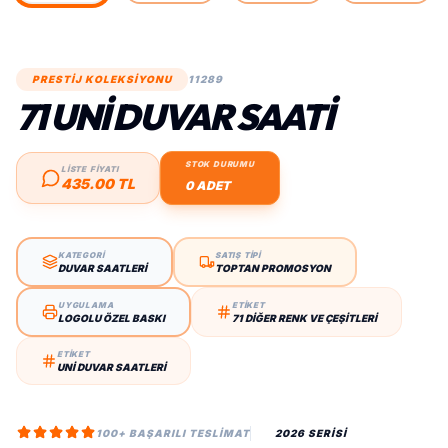
PRESTİJ KOLEKSİYONU
11289
71 UNI DUVAR SAATI
STOK DURUMU
LİSTE FİYATI
435.00 TL
0 ADET
KATEGORİ
SATIŞ TİPİ
DUVAR SAATLERI
TOPTAN PROMOSYON
UYGULAMA
ETİKET
LOGOLU ÖZEL BASKI
71 DIĞER RENK VE ÇEŞITLERI
ETİKET
UNI DUVAR SAATLERI
100+ BAŞARILI TESLIMAT
2026 SERİSİ