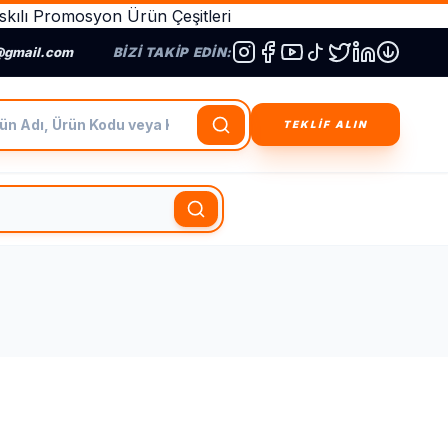
kılı Promosyon Ürün Çeşitleri
@gmail.com
BIZI TAKIP EDIN:
dı, Ürün Kodu veya Kategori Ara
TEKLİF ALIN