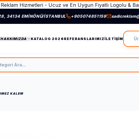
Reklam Hizmetleri - Ucuz ve En Uygun Fiyatlı Logolu & Bas
28, 34134 EMINÖNÜ/İSTANBUL
+905074851159
sadicreklam
Ürün A
/HAKKIMIZDA
KATALOG 2026
REFERANSLARIMIZ
İLETIŞIM
tegori Ara
NMEZ KALEM