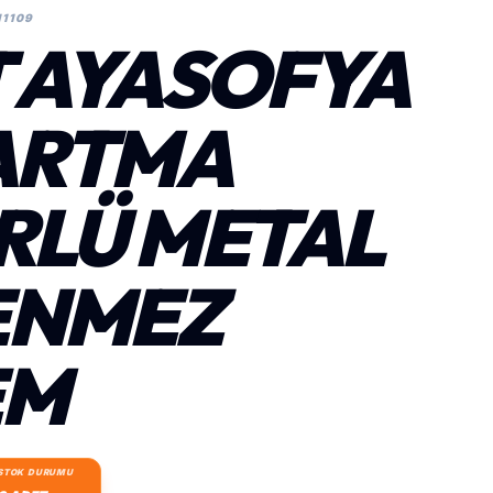
11109
T AYASOFYA
ARTMA
RLÜ METAL
ENMEZ
EM
STOK DURUMU