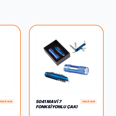
5041 MAVI 7
TEKLİF ALIN
TEKLİF ALIN
FONKSIYONLU ÇAKI
– LED ELFENERLI SET