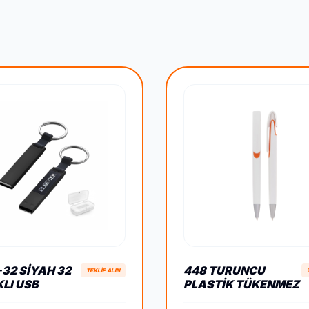
-32 SIYAH 32
448 TURUNCU
TEKLİF ALIN
KLI USB
PLASTIK TÜKENMEZ
K
KALEM