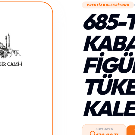
PRESTİJ KOLEKSİYONU
685-
KAB
FIGÜ
TÜK
KAL
LİSTE FİYATI