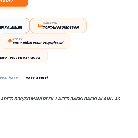
0 ADET
SATIŞ TİPİ
LER KALEMLER
TOPTAN PROMOSYON
ETİKET
685-T DIĞER RENK VE ÇEŞITLERI
MEZ - ROLLER KALEMLER
 TESLIMAT
2026 SERİSİ
ADET: 500/50 MAVI REFIL LAZER BASKI BASKI ALANI : 40