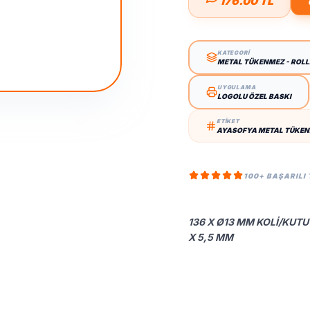
176.00 TL
KATEGORİ
METAL TÜKENMEZ - ROL
UYGULAMA
LOGOLU ÖZEL BASKI
ETİKET
AYASOFYA METAL TÜKEN
100+ BAŞARILI
136 X Ø13 MM KOLI/KUTU 
X 5,5 MM