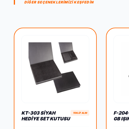
DİĞER SEÇENEKLERİMİZİ KEŞFEDİN
KT-303 SIYAH
F-204
TEKLİF ALIN
HEDIYE SET KUTUSU
GB IŞI
BELLE