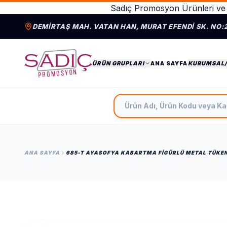
Sadıç Promosyon Ürünleri ve 
DEMIRTAŞ MAH. VATAN HAN, MURAT EFENDI SK. NO:
ÜRÜN GRUPLARI
ANA SAYFA
KURUMSAL
Ürün Adı, Ürün Kodu veya Ka
ANA SAYFA
685-T AYASOFYA KABARTMA FIGÜRLÜ METAL TÜKE