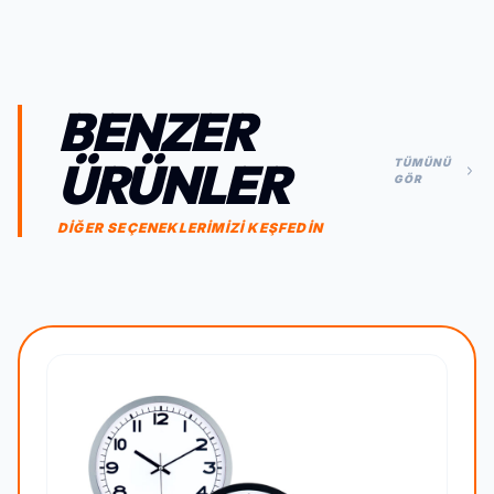
BENZER
ÜRÜNLER
TÜMÜNÜ
GÖR
DİĞER SEÇENEKLERİMİZİ KEŞFEDİN