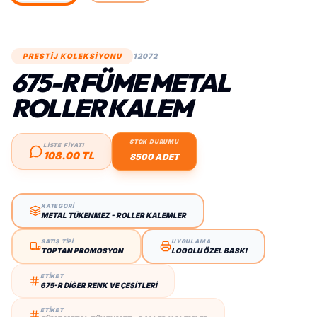
PRESTİJ KOLEKSİYONU
12072
675-R FÜME METAL
ROLLER KALEM
STOK DURUMU
LİSTE FİYATI
108.00 TL
8500 ADET
KATEGORİ
METAL TÜKENMEZ - ROLLER KALEMLER
SATIŞ TİPİ
UYGULAMA
TOPTAN PROMOSYON
LOGOLU ÖZEL BASKI
ETİKET
675-R DIĞER RENK VE ÇEŞITLERI
ETİKET