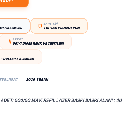
0 ADET
SATIŞ TİPİ
LER KALEMLER
TOPTAN PROMOSYON
ETİKET
661-T DIĞER RENK VE ÇEŞITLERI
- ROLLER KALEMLER
 TESLIMAT
2026 SERİSİ
ADET: 500/50 MAVI REFIL LAZER BASKI BASKI ALANI : 40