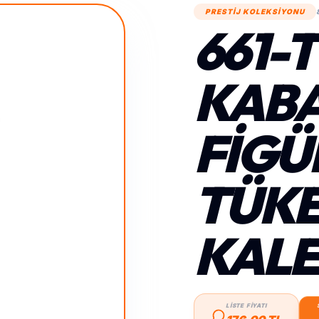
PRESTİJ KOLEKSİYONU
661-
KAB
FIGÜ
TÜK
KAL
LİSTE FİYATI