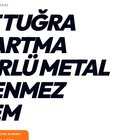
8952
T TUĞRA
ARTMA
RLÜ METAL
ENMEZ
EM
STOK DURUMU