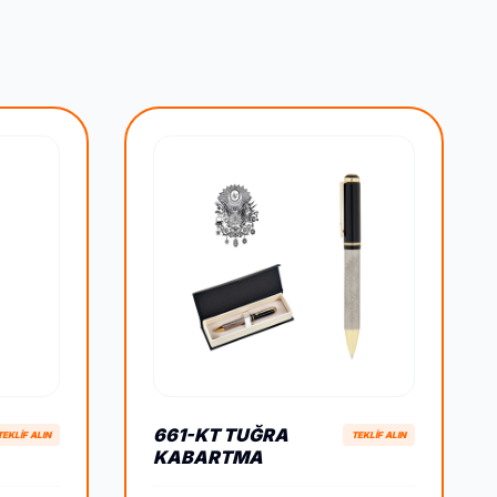
661-KT TUĞRA
TEKLİF ALIN
TEKLİF ALIN
KABARTMA
FIGÜRLÜ METAL