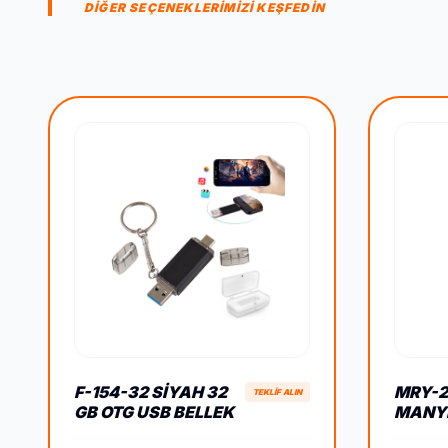
DİĞER SEÇENEKLERİMİZİ KEŞFEDİN
F-154-32 SIYAH 32
MRY-2
TEKLİF ALIN
GB OTG USB BELLEK
MANY
SİBO