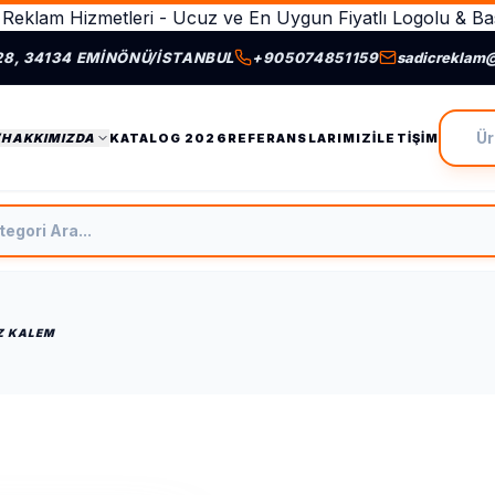
Reklam Hizmetleri - Ucuz ve En Uygun Fiyatlı Logolu & Bas
28, 34134 EMINÖNÜ/İSTANBUL
+905074851159
sadicreklam
Ürün A
/HAKKIMIZDA
KATALOG 2026
REFERANSLARIMIZ
İLETIŞIM
tegori Ara
Z KALEM