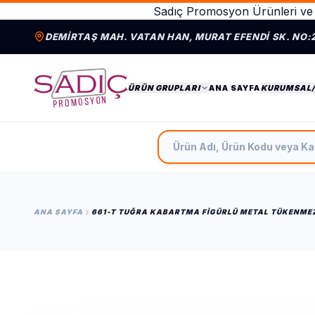
Sadıç Promosyon Ürünleri ve 
DEMIRTAŞ MAH. VATAN HAN, MURAT EFENDI SK. NO:
ÜRÜN GRUPLARI
ANA SAYFA
KURUMSAL
Ürün Adı, Ürün Kodu veya Ka
ANA SAYFA
661-T TUĞRA KABARTMA FIGÜRLÜ METAL TÜKENME