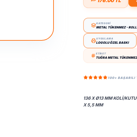
176.00 TL
KATEGORİ
METAL TÜKENMEZ - ROL
UYGULAMA
LOGOLU ÖZEL BASKI
ETİKET
TUĞRA METAL TÜKENMEZ 
100+ BAŞARILI
136 X Ø13 MM KOLI/KUTU 
X 5,5 MM