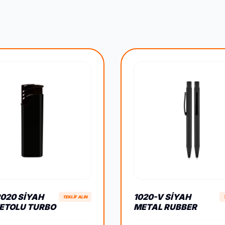
020 SIYAH
1020-V SIYAH
TEKLİF ALIN
ETOLU TURBO
METAL RUBBER
PLU ÇAKMAK
GÖVDE VERSATIL