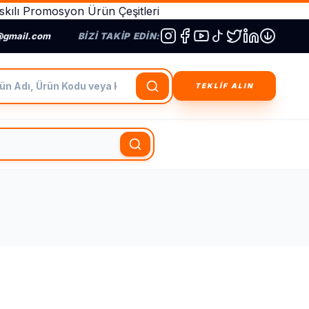
kılı Promosyon Ürün Çeşitleri
@gmail.com
BIZI TAKIP EDIN:
dı, Ürün Kodu veya Kategori Ara
TEKLİF ALIN