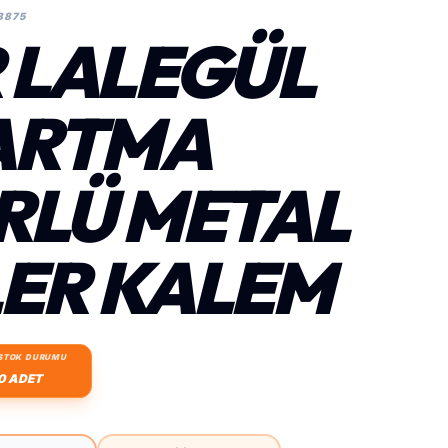
8875
R LALEGÜL
ARTMA
RLÜ METAL
ER KALEM
STOK DURUMU
0 ADET