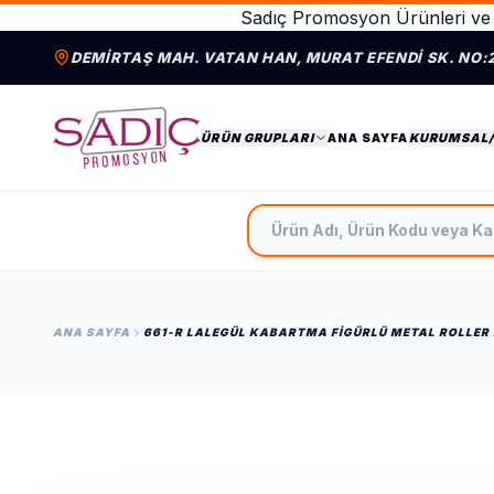
Sadıç Promosyon Ürünleri ve 
DEMIRTAŞ MAH. VATAN HAN, MURAT EFENDI SK. NO:
ÜRÜN GRUPLARI
ANA SAYFA
KURUMSAL
Ürün Adı, Ürün Kodu veya Ka
ANA SAYFA
661-R LALEGÜL KABARTMA FIGÜRLÜ METAL ROLLER