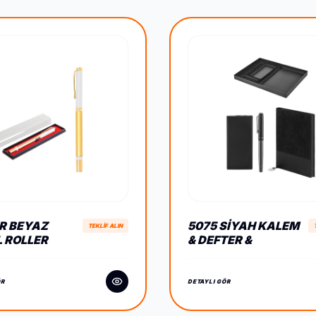
KR BEYAZ
5075 SIYAH KALEM
TEKLİF ALIN
 ROLLER
& DEFTER &
 SETI
POWERBANK SET
ÖR
DETAYLI GÖR