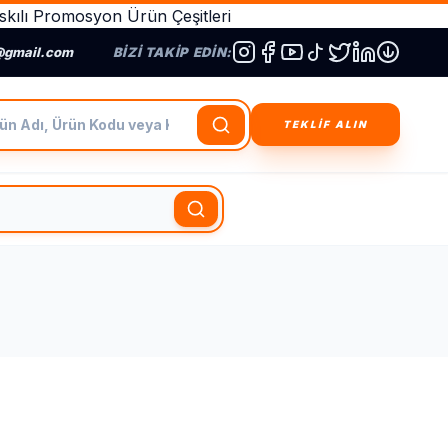
kılı Promosyon Ürün Çeşitleri
@gmail.com
BIZI TAKIP EDIN:
dı, Ürün Kodu veya Kategori Ara
TEKLİF ALIN