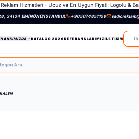
Reklam Hizmetleri - Ucuz ve En Uygun Fiyatlı Logolu & Bas
28, 34134 EMINÖNÜ/İSTANBUL
+905074851159
sadicreklam
Ürün A
/HAKKIMIZDA
KATALOG 2026
REFERANSLARIMIZ
İLETIŞIM
tegori Ara
 KALEM