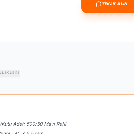
TEKLİF ALIN
LLİKLERİ
/Kutu Adet: 500/50 Mavi Refil
Alanı : 40 x 5,5 mm