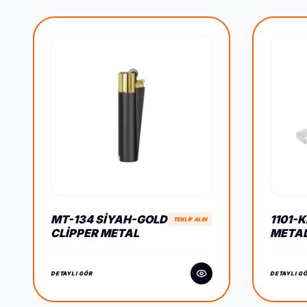
MT-134 SIYAH-GOLD
1101-
TEKLİF ALIN
CLIPPER METAL
METAL
SIBOPLU ÇAKMAK
KALEM
DETAYLI GÖR
DETAYLI G