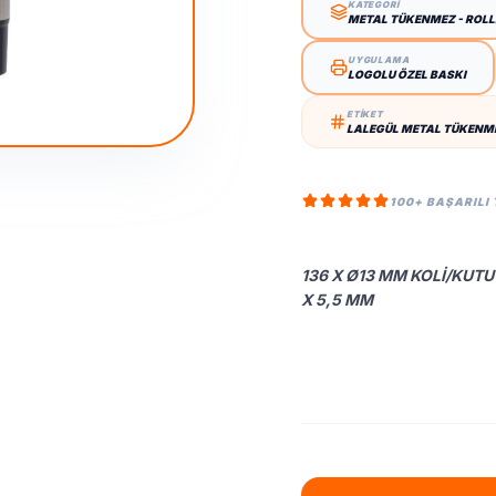
KATEGORİ
METAL TÜKENMEZ - ROL
UYGULAMA
LOGOLU ÖZEL BASKI
ETİKET
LALEGÜL METAL TÜKENME
100+ BAŞARILI
136 X Ø13 MM KOLI/KUTU 
X 5,5 MM