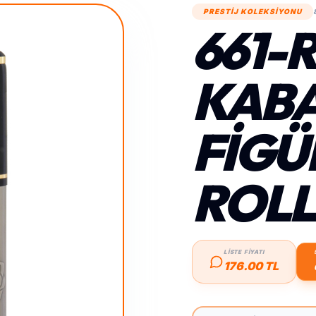
PRESTİJ KOLEKSİYONU
661-
KAB
FIGÜ
ROLL
LİSTE FİYATI
176.00 TL