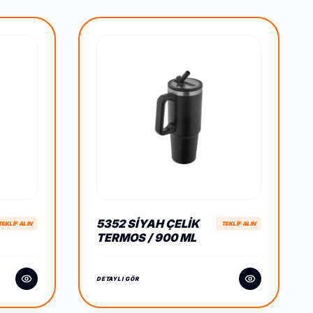
5352 SIYAH ÇELIK
TEKLİF ALIN
TEKLİF ALIN
TERMOS / 900 ML
DETAYLI GÖR