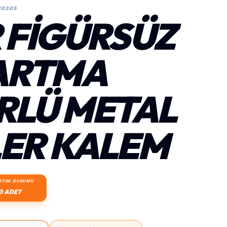
10305
R FIGÜRSÜZ
ARTMA
RLÜ METAL
ER KALEM
STOK DURUMU
0 ADET