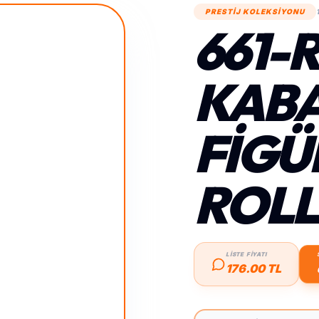
PRESTİJ KOLEKSİYONU
661-
KAB
FIGÜ
ROLL
LİSTE FİYATI
176.00 TL