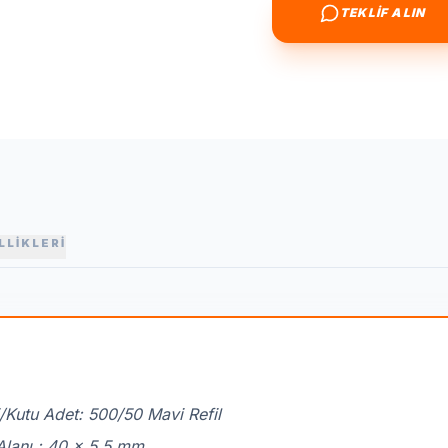
TEKLİF ALIN
LLİKLERİ
/Kutu Adet: 500/50 Mavi Refil
Alanı : 40 x 5,5 mm