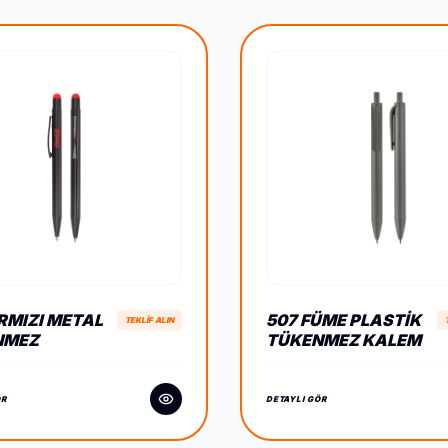
IRMIZI METAL
507 FÜME PLASTIK
TEKLİF ALIN
NMEZ
TÜKENMEZ KALEM
HPEN KALEM
ÖR
DETAYLI GÖR