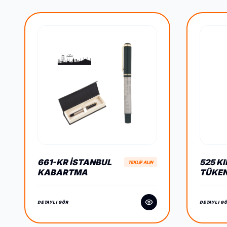
661-KR İSTANBUL
525 K
TEKLİF ALIN
KABARTMA
TÜKE
FIGÜRLÜ METAL
TOUC
ROLLER KALEM SETI
DETAYLI GÖR
DETAYLI G