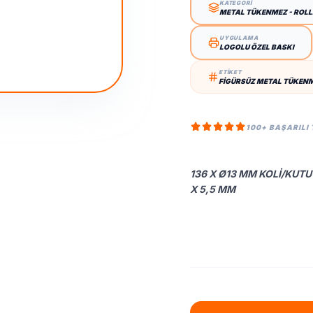
KATEGORİ
METAL TÜKENMEZ - ROL
UYGULAMA
LOGOLU ÖZEL BASKI
ETİKET
FIGÜRSÜZ METAL TÜKENM
100+ BAŞARILI
136 X Ø13 MM KOLI/KUTU 
X 5,5 MM