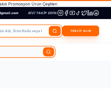
kılı Promosyon Ürün Çeşitleri
@gmail.com
BIZI TAKIP EDIN:
dı, Ürün Kodu veya Kategori Ara
TEKLİF ALIN