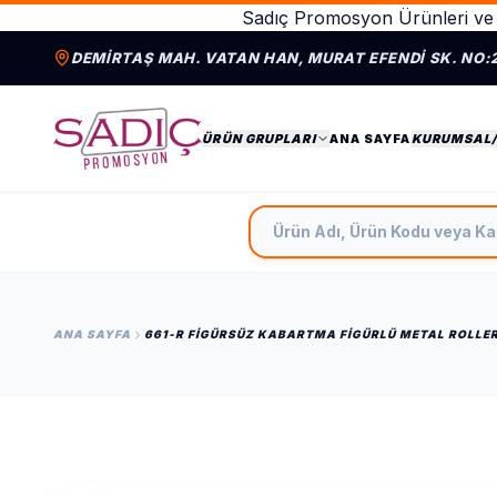
Sadıç Promosyon Ürünleri ve 
DEMIRTAŞ MAH. VATAN HAN, MURAT EFENDI SK. NO:
ÜRÜN GRUPLARI
ANA SAYFA
KURUMSAL
Ürün Adı, Ürün Kodu veya Ka
ANA SAYFA
661-R FIGÜRSÜZ KABARTMA FIGÜRLÜ METAL ROLLE