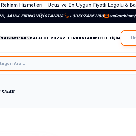
Reklam Hizmetleri - Ucuz ve En Uygun Fiyatlı Logolu & Bas
28, 34134 EMINÖNÜ/İSTANBUL
+905074851159
sadicreklam
Ürün A
/HAKKIMIZDA
KATALOG 2026
REFERANSLARIMIZ
İLETIŞIM
tegori Ara
R KALEM