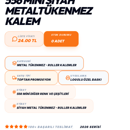
556 MİNİ SIYAH
METALTÜKENMEZ
KALEM
STOK DURUMU
LİSTE FİYATI
24.00 TL
0 ADET
KATEGORİ
METAL TÜKENMEZ - ROLLER KALEMLER
SATIŞ TİPİ
UYGULAMA
TOPTAN PROMOSYON
LOGOLU ÖZEL BASKI
ETİKET
556 MİNİ DIĞER RENK VE ÇEŞITLERI
ETİKET
SIYAH METAL TÜKENMEZ - ROLLER KALEMLER
100+ BAŞARILI TESLIMAT
2026 SERİSİ