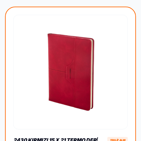
2430 KIRMIZI 15 X 21 TERMO DERİ
TEKLİF ALIN