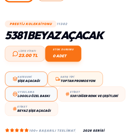
PRESTİJ KOLEKSİYONU
11302
5381 BEYAZ AÇACAK
STOK DURUMU
LİSTE FİYATI
23.00 TL
0 ADET
KATEGORİ
SATIŞ TİPİ
ŞIŞE AÇACAĞI
TOPTAN PROMOSYON
UYGULAMA
ETİKET
LOGOLU ÖZEL BASKI
5381 DIĞER RENK VE ÇEŞITLERI
ETİKET
BEYAZ ŞIŞE AÇACAĞI
100+ BAŞARILI TESLIMAT
2026 SERİSİ