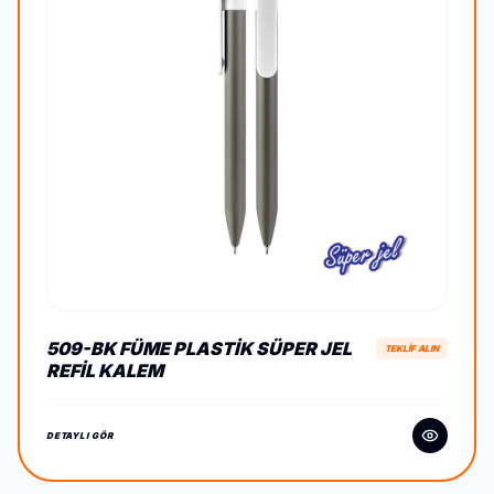
509-BK FÜME PLASTIK SÜPER JEL
TEKLİF ALIN
REFIL KALEM
DETAYLI GÖR