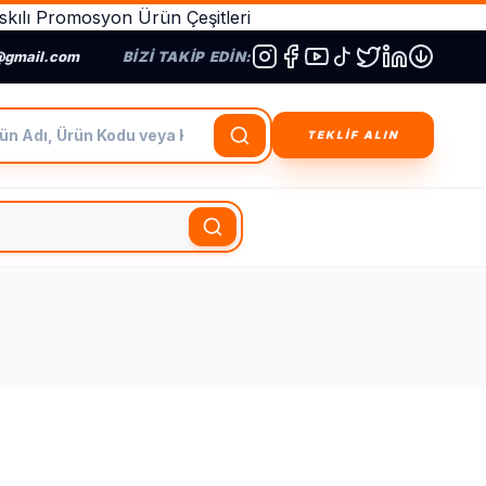
kılı Promosyon Ürün Çeşitleri
@gmail.com
BIZI TAKIP EDIN:
dı, Ürün Kodu veya Kategori Ara
TEKLİF ALIN