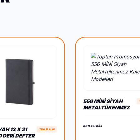
556 MİNİ SIYAH
METALTÜKENMEZ
KALEM
DETAYLI GÖR
YAH 13 X 21
TEKLİF ALIN
 DERİ DEFTER