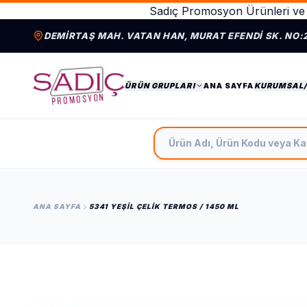
Sadıç Promosyon Ürünleri ve 
DEMIRTAŞ MAH. VATAN HAN, MURAT EFENDI SK. NO:
ÜRÜN GRUPLARI
ANA SAYFA
KURUMSAL
Ürün Adı, Ürün Kodu veya Ka
ANA SAYFA
5341 YEŞIL ÇELIK TERMOS / 1450 ML