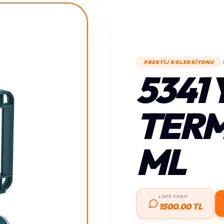
PRESTİJ KOLEKSİYONU
5341 
TERM
ML
LİSTE FİYATI
1500.00 TL