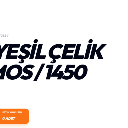
12124
YEŞIL ÇELIK
OS / 1450
STOK DURUMU
0 ADET