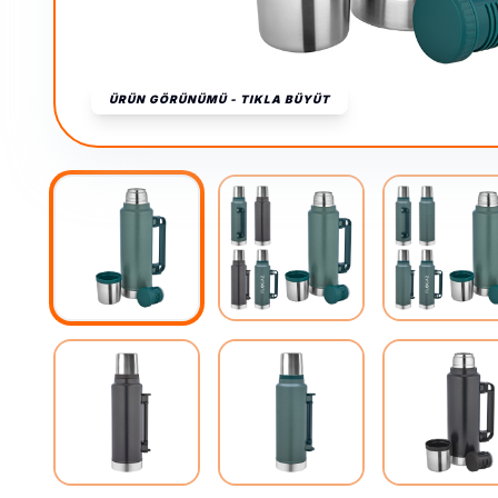
ÜRÜN GÖRÜNÜMÜ - TIKLA BÜYÜT