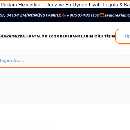
Reklam Hizmetleri - Ucuz ve En Uygun Fiyatlı Logolu & Bas
28, 34134 EMINÖNÜ/İSTANBUL
+905074851159
sadicreklam
Ürün A
/HAKKIMIZDA
KATALOG 2026
REFERANSLARIMIZ
İLETIŞIM
tegori Ara