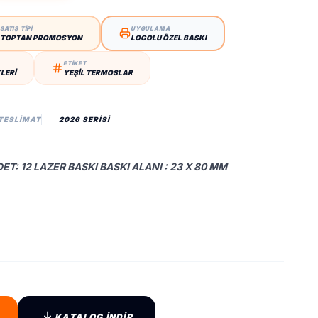
SATIŞ TİPİ
UYGULAMA
TOPTAN PROMOSYON
LOGOLU ÖZEL BASKI
ETİKET
TLERI
YEŞIL TERMOSLAR
 TESLIMAT
2026 SERİSİ
DET: 12 LAZER BASKI BASKI ALANI : 23 X 80 MM
KATALOG İNDİR