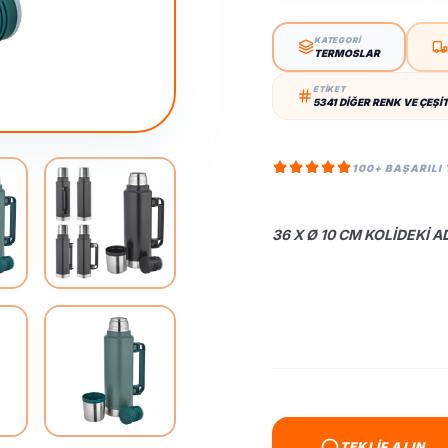
KATEGORİ
TERMOSLAR
ETİKET
5341 DIĞER RENK VE ÇEŞI
100+ BAŞARILI
36 X Ø 10 CM KOLIDEKI A
TEKLİF ALIN