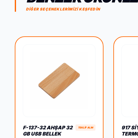
DİĞER SEÇENEKLERİMİZİ KEŞFEDİN
F-137-32 AHŞAP 32
917 SI
TEKLİF ALIN
GB USB BELLEK
TERMO