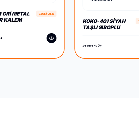
R GRI METAL
TEKLİF ALIN
R KALEM
KOKO-401 SIYAH
TAŞLI SİBOPLU
ÇAKMAK
ÖR
DETAYLI GÖR