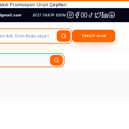
kılı Promosyon Ürün Çeşitleri
@gmail.com
BIZI TAKIP EDIN:
dı, Ürün Kodu veya Kategori Ara
TEKLİF ALIN