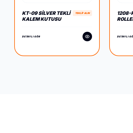
KT-09 SILVER TEKLI
1208-
TEKLİF ALIN
KALEM KUTUSU
ROLLE
DETAYLI GÖR
DETAYLI G