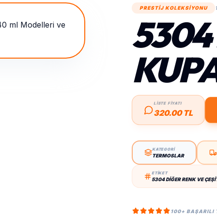
PRESTİJ KOLEKSİYONU
5304
KUPA 
LİSTE FİYATI
320.00 TL
KATEGORİ
TERMOSLAR
ETİKET
5304 DIĞER RENK VE ÇEŞI
100+ BAŞARILI