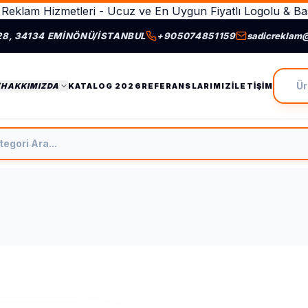
Reklam Hizmetleri - Ucuz ve En Uygun Fiyatlı Logolu & Bas
28, 34134 EMINÖNÜ/İSTANBUL
+905074851159
sadicreklam
Ürün A
/HAKKIMIZDA
KATALOG 2026
REFERANSLARIMIZ
İLETIŞIM
tegori Ara