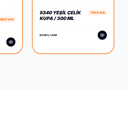
5340 YEŞIL ÇELIK
TEKLİF ALIN
KUPA / 300 ML
TEKLİF ALIN
DETAYLI GÖR