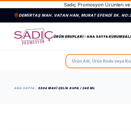
Sadıç Promosyon Ürünleri ve 
DEMIRTAŞ MAH. VATAN HAN, MURAT EFENDI SK. NO:
ÜRÜN GRUPLARI
ANA SAYFA
KURUMSAL
Ürün Adı, Ürün Kodu veya Ka
ANA SAYFA
5304 MAVI ÇELIK KUPA / 240 ML