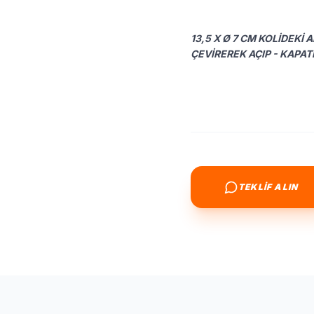
13,5 X Ø 7 CM KOLIDEKI 
ÇEVIREREK AÇIP - KAPAT
TEKLİF ALIN