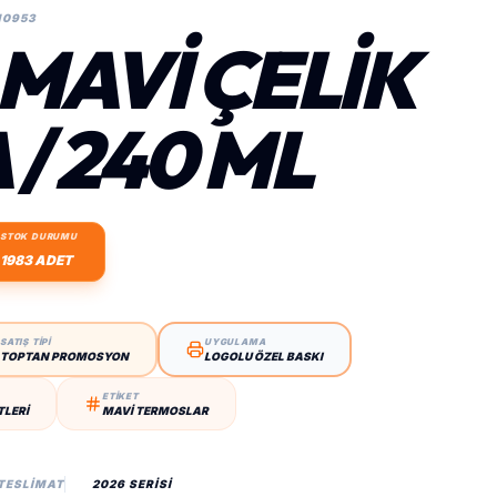
10953
 MAVI ÇELIK
/ 240 ML
STOK DURUMU
1983 ADET
SATIŞ TİPİ
UYGULAMA
TOPTAN PROMOSYON
LOGOLU ÖZEL BASKI
ETİKET
TLERI
MAVI TERMOSLAR
 TESLIMAT
2026 SERİSİ