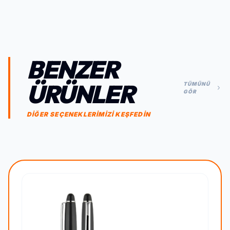
BENZER
ÜRÜNLER
TÜMÜNÜ
GÖR
DİĞER SEÇENEKLERİMİZİ KEŞFEDİN