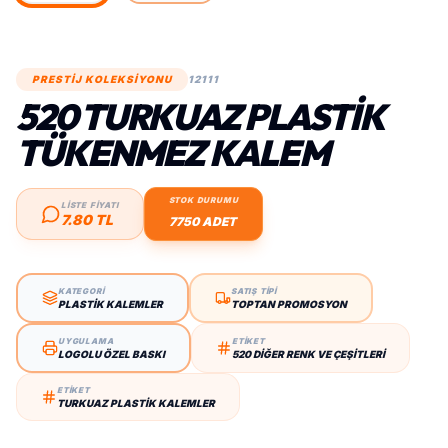
PRESTİJ KOLEKSİYONU
12111
520 TURKUAZ PLASTIK
TÜKENMEZ KALEM
STOK DURUMU
LİSTE FİYATI
7.80 TL
7750 ADET
KATEGORİ
SATIŞ TİPİ
PLASTIK KALEMLER
TOPTAN PROMOSYON
UYGULAMA
ETİKET
LOGOLU ÖZEL BASKI
520 DIĞER RENK VE ÇEŞITLERI
ETİKET
TURKUAZ PLASTIK KALEMLER