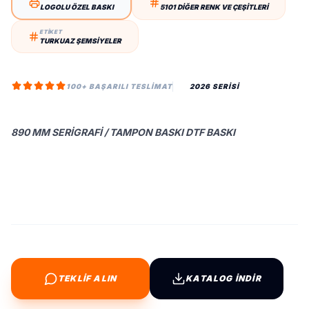
LOGOLU ÖZEL BASKI
5101 DIĞER RENK VE ÇEŞITLERI
ETİKET
TURKUAZ ŞEMSIYELER
100+ BAŞARILI TESLIMAT
2026 SERİSİ
890 MM SERIGRAFI / TAMPON BASKI DTF BASKI
TEKLİF ALIN
KATALOG İNDİR