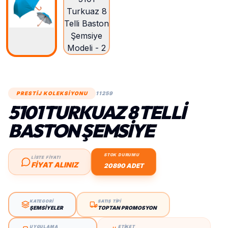
PRESTİJ KOLEKSİYONU
11259
5101 TURKUAZ 8 TELLI
BASTON ŞEMSIYE
STOK DURUMU
LİSTE FİYATI
FIYAT ALINIZ
20890 ADET
KATEGORİ
SATIŞ TİPİ
ŞEMSIYELER
TOPTAN PROMOSYON
UYGULAMA
ETİKET