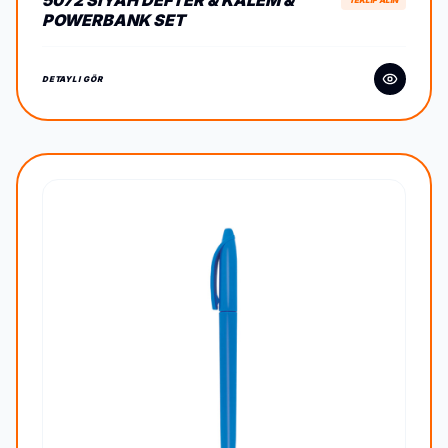
5072 SIYAH DEFTER & KALEM &
TEKLİF ALIN
POWERBANK SET
DETAYLI GÖR