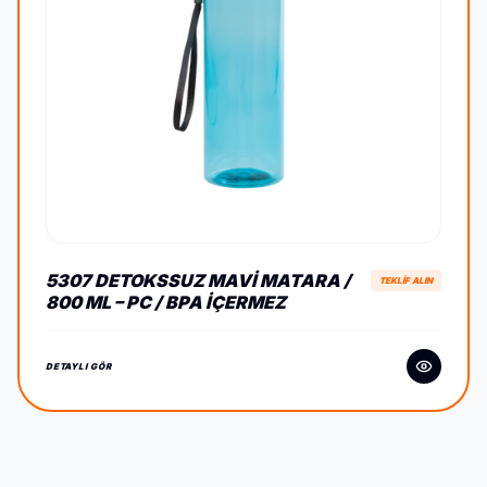
5307 DETOKSSUZ MAVI MATARA /
TEKLİF ALIN
800 ML – PC / BPA İÇERMEZ
DETAYLI GÖR