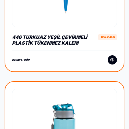
446 TURKUAZ YEŞIL ÇEVIRMELI
TEKLİF ALIN
PLASTIK TÜKENMEZ KALEM
DETAYLI GÖR