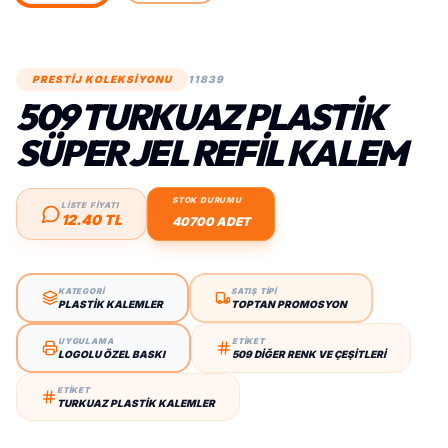
PRESTİJ KOLEKSİYONU
11839
509 TURKUAZ PLASTIK
SÜPER JEL REFIL KALEM
STOK DURUMU
LİSTE FİYATI
12.40 TL
40700 ADET
KATEGORİ
SATIŞ TİPİ
PLASTIK KALEMLER
TOPTAN PROMOSYON
UYGULAMA
ETİKET
LOGOLU ÖZEL BASKI
509 DIĞER RENK VE ÇEŞITLERI
ETİKET
TURKUAZ PLASTIK KALEMLER