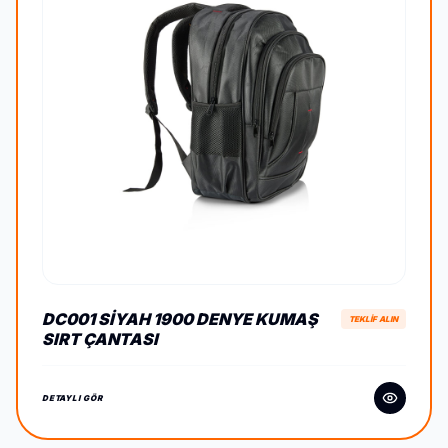
DC001 SIYAH 1900 DENYE KUMAŞ
TEKLİF ALIN
SIRT ÇANTASI
DETAYLI GÖR