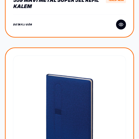
559 MAVI METAL SÜPER JEL REFIL
TEKLİF ALIN
KALEM
DETAYLI GÖR