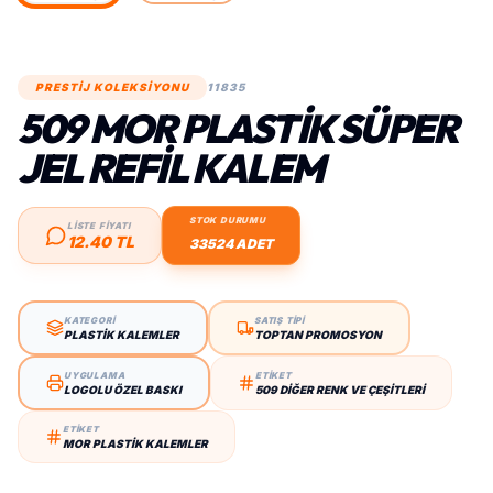
PRESTİJ KOLEKSİYONU
11835
509 MOR PLASTIK SÜPER
JEL REFIL KALEM
STOK DURUMU
LİSTE FİYATI
12.40 TL
33524 ADET
KATEGORİ
SATIŞ TİPİ
PLASTIK KALEMLER
TOPTAN PROMOSYON
UYGULAMA
ETİKET
LOGOLU ÖZEL BASKI
509 DIĞER RENK VE ÇEŞITLERI
ETİKET
MOR PLASTIK KALEMLER