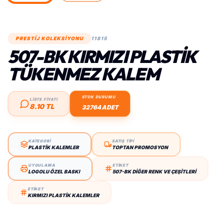
PRESTİJ KOLEKSİYONU
11815
507-BK KIRMIZI PLASTIK
TÜKENMEZ KALEM
STOK DURUMU
LİSTE FİYATI
8.10 TL
32764 ADET
KATEGORİ
SATIŞ TİPİ
PLASTIK KALEMLER
TOPTAN PROMOSYON
UYGULAMA
ETİKET
LOGOLU ÖZEL BASKI
507-BK DIĞER RENK VE ÇEŞITLERI
ETİKET
KIRMIZI PLASTIK KALEMLER