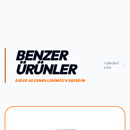
BENZER
ÜRÜNLER
TÜMÜNÜ
GÖR
DİĞER SEÇENEKLERİMİZİ KEŞFEDİN