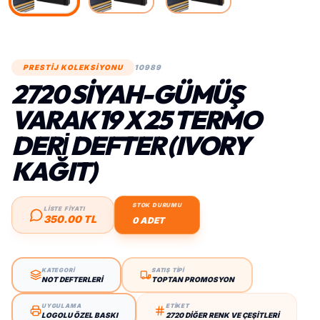
PRESTİJ KOLEKSİYONU
10989
2720 SIYAH-GÜMÜŞ
VARAK 19 X 25 TERMO
DERİ DEFTER (IVORY
KAĞIT)
STOK DURUMU
LİSTE FİYATI
350.00 TL
0 ADET
KATEGORİ
SATIŞ TİPİ
NOT DEFTERLERI
TOPTAN PROMOSYON
UYGULAMA
ETİKET
LOGOLU ÖZEL BASKI
2720 DIĞER RENK VE ÇEŞITLERI