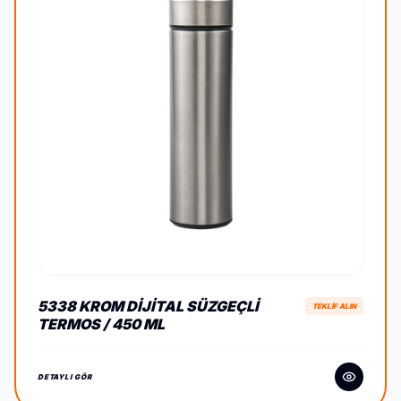
5338 KROM DIJITAL SÜZGEÇLI
TEKLİF ALIN
TERMOS / 450 ML
DETAYLI GÖR