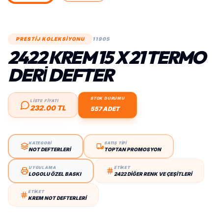
PRESTİJ KOLEKSİYONU
11905
2422 KREM 15 X 21 TERMO
DERİ DEFTER
STOK DURUMU
LİSTE FİYATI
232.00 TL
557 ADET
KATEGORİ
SATIŞ TİPİ
NOT DEFTERLERI
TOPTAN PROMOSYON
UYGULAMA
ETİKET
LOGOLU ÖZEL BASKI
2422 DIĞER RENK VE ÇEŞITLERI
ETİKET
KREM NOT DEFTERLERI