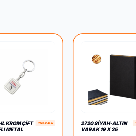
HL KROM ÇIFT
2720 SIYAH-ALTIN
TEKLİF ALIN
LI METAL
VARAK 19 X 25
TARLIK
TERMO DERİ DEFTER