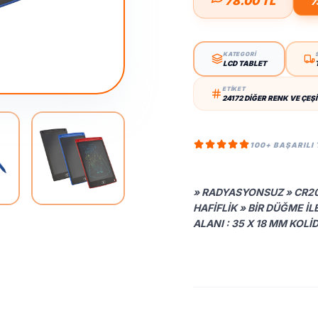
78.00 TL
7
KATEGORİ
LCD TABLET
ETİKET
24172 DIĞER RENK VE ÇEŞI
100+ BAŞARILI
» RADYASYONSUZ » CR202
HAFIFLIK » BIR DÜĞME İL
ALANI : 35 X 18 MM KOLI