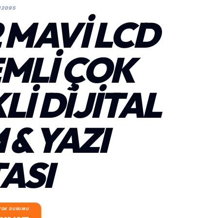
12095
2 MAVI LCD
MLI ÇOK
LI DIJITAL
 & YAZI
ASI
TOK DURUMU