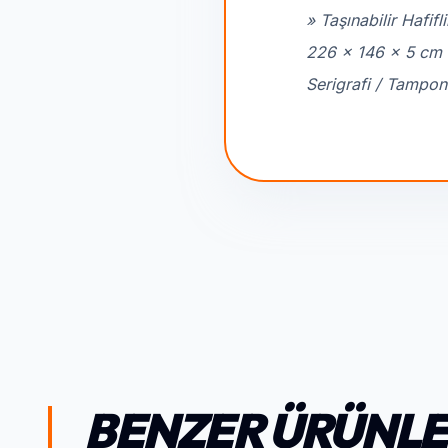
» Taşınabilir Hafif
226 x 146 x 5 cm B
Serigrafi / Tampon
BENZER ÜRÜNL