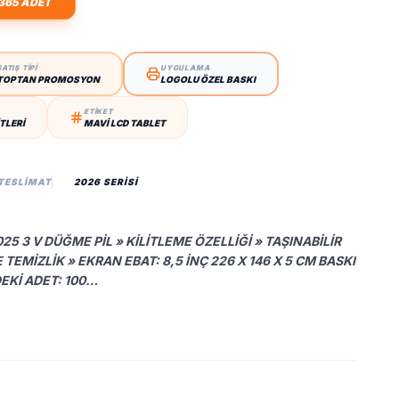
365 ADET
SATIŞ TİPİ
UYGULAMA
TOPTAN PROMOSYON
LOGOLU ÖZEL BASKI
ETİKET
TLERI
MAVI LCD TABLET
 TESLIMAT
2026 SERİSİ
5 3 V DÜĞME PIL » KILITLEME ÖZELLIĞI » TAŞINABILIR
E TEMIZLIK » EKRAN EBAT: 8,5 INÇ 226 X 146 X 5 CM BASKI
DEKI ADET: 100…