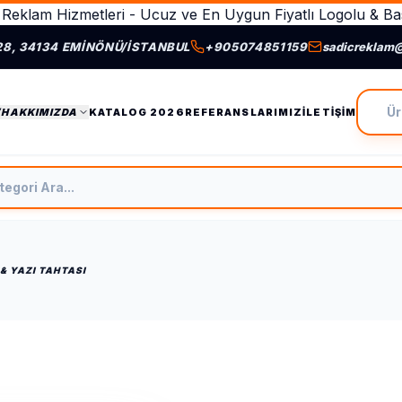
Reklam Hizmetleri - Ucuz ve En Uygun Fiyatlı Logolu & Bas
28, 34134 EMINÖNÜ/İSTANBUL
+905074851159
sadicreklam
Ürün A
/HAKKIMIZDA
KATALOG 2026
REFERANSLARIMIZ
İLETIŞIM
tegori Ara
 & YAZI TAHTASI