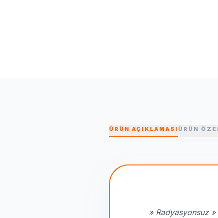
ÜRÜN AÇIKLAMASI
ÜRÜN ÖZE
» Radyasyonsuz » 