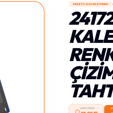
PRESTİJ KOLEKSİYONU
2417
KALE
RENK
ÇIZIM
TAHT
LİSTE FİYATI
S