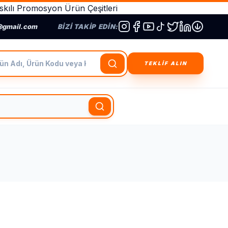
kılı Promosyon Ürün Çeşitleri
@gmail.com
BIZI TAKIP EDIN:
dı, Ürün Kodu veya Kategori Ara
TEKLİF ALIN