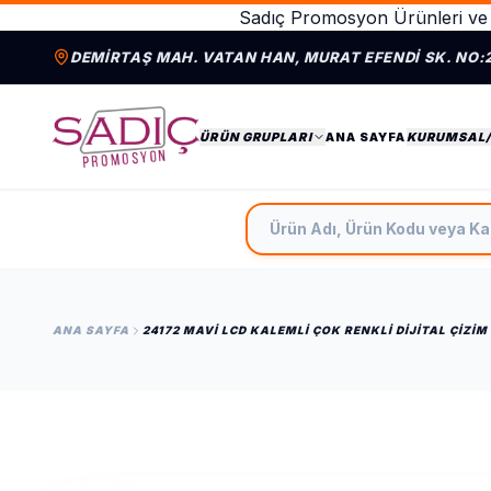
Sadıç Promosyon Ürünleri ve 
DEMIRTAŞ MAH. VATAN HAN, MURAT EFENDI SK. NO:
ÜRÜN GRUPLARI
ANA SAYFA
KURUMSAL
Ürün Adı, Ürün Kodu veya Ka
ANA SAYFA
24172 MAVI LCD KALEMLI ÇOK RENKLI DIJITAL ÇIZIM