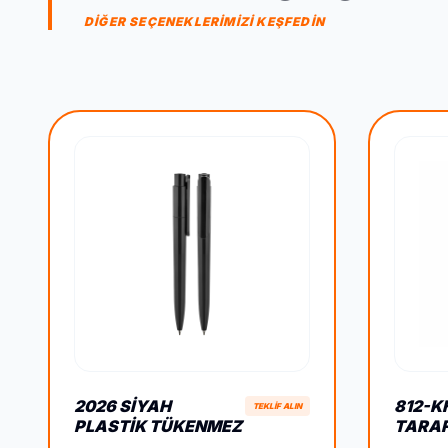
DİĞER SEÇENEKLERİMİZİ KEŞFEDİN
2026 SIYAH
812-K
TEKLİF ALIN
PLASTIK TÜKENMEZ
TARAF
KALEM
ANAH