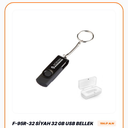
F-95R-32 SIYAH 32 GB USB BELLEK
TEKLİF ALIN