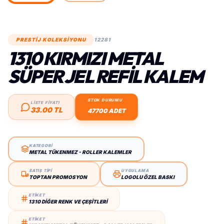
PRESTİJ KOLEKSİYONU
12281
1310 KIRMIZI METAL
SÜPER JEL REFIL KALEM
STOK DURUMU
LİSTE FİYATI
33.00 TL
47700 ADET
KATEGORİ
METAL TÜKENMEZ - ROLLER KALEMLER
SATIŞ TİPİ
UYGULAMA
TOPTAN PROMOSYON
LOGOLU ÖZEL BASKI
ETİKET
1310 DIĞER RENK VE ÇEŞITLERI
ETİKET