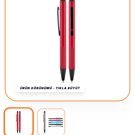
ÜRÜN GÖRÜNÜMÜ - TIKLA BÜYÜT