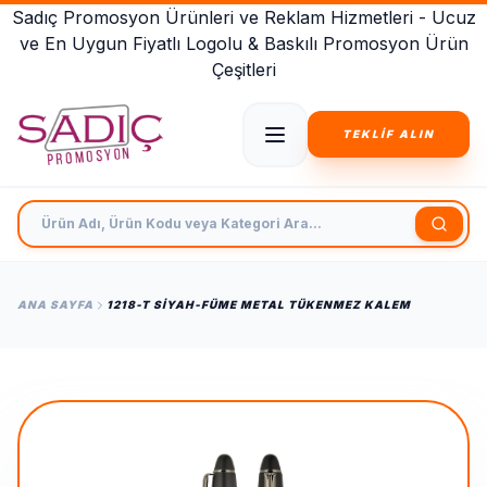
Sadıç Promosyon Ürünleri ve Reklam Hizmetleri - Ucuz
ve En Uygun Fiyatlı Logolu & Baskılı Promosyon Ürün
Çeşitleri
TEKLİF ALIN
Ürün Adı, Ürün Kodu veya Kategori Ara
ANA SAYFA
1218-T SIYAH-FÜME METAL TÜKENMEZ KALEM