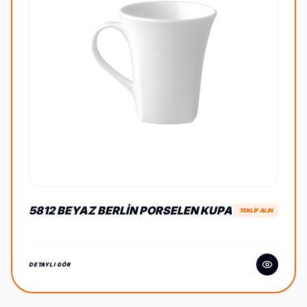
5812 BEYAZ BERLIN PORSELEN KUPA
TEKLİF ALIN
DETAYLI GÖR