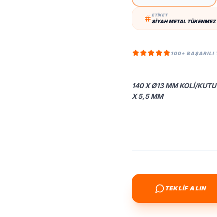
ETİKET
SIYAH METAL TÜKENMEZ 
100+ BAŞARILI
140 X Ø13 MM KOLI/KUTU 
X 5,5 MM
TEKLİF ALIN