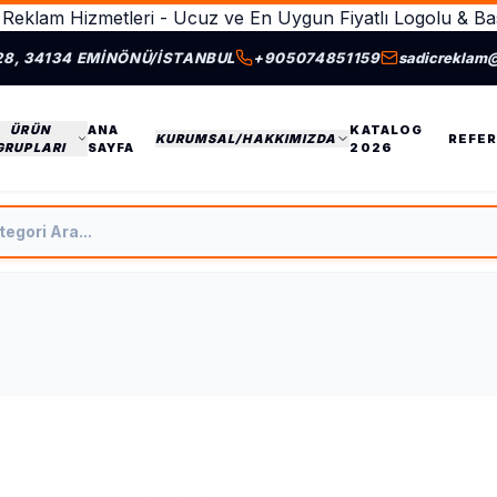
Reklam Hizmetleri - Ucuz ve En Uygun Fiyatlı Logolu & Bas
28, 34134 EMINÖNÜ/İSTANBUL
+905074851159
sadicreklam
ÜRÜN
ANA
KATALOG
KURUMSAL/HAKKIMIZDA
REFER
GRUPLARI
SAYFA
2026
tegori Ara