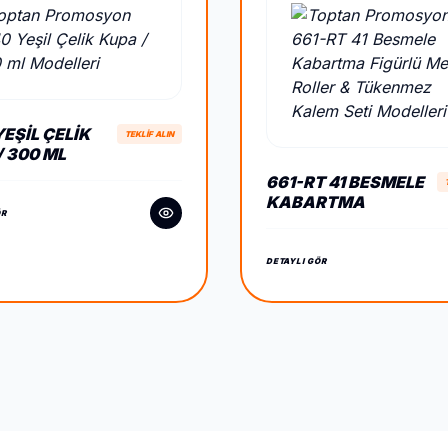
EŞIL ÇELIK
TEKLİF ALIN
/ 300 ML
661-RT 41 BESMELE
KABARTMA
ÖR
FIGÜRLÜ METAL
ROLLER &
TÜKENMEZ KALEM
DETAYLI GÖR
SETI