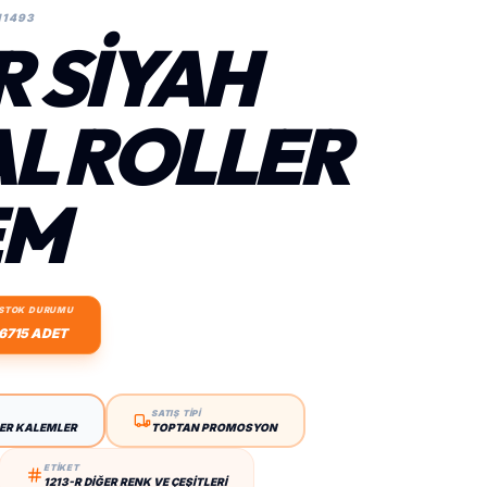
11493
R SIYAH
L ROLLER
EM
STOK DURUMU
6715 ADET
SATIŞ TİPİ
LER KALEMLER
TOPTAN PROMOSYON
ETİKET
1213-R DIĞER RENK VE ÇEŞITLERI