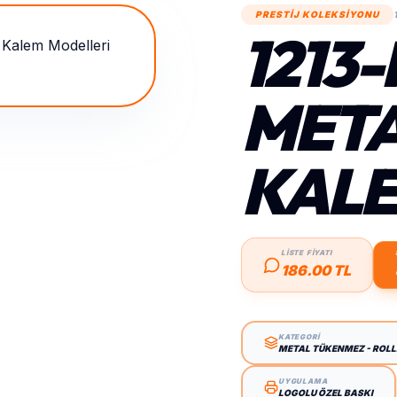
PRESTİJ KOLEKSİYONU
1213-
META
KAL
LİSTE FİYATI
186.00 TL
KATEGORİ
METAL TÜKENMEZ - ROL
UYGULAMA
LOGOLU ÖZEL BASKI