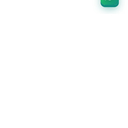
İLETİŞİM BİLGİLERİ
DEMIRTAŞ MAH. VATAN HAN, MURAT EFENDI SK.
NO:28, 34134 EMINÖNÜ/İSTANBUL
PZT - CMT: 09:00 - 19:00