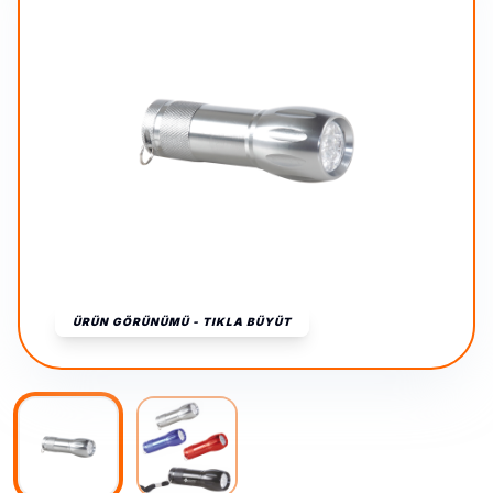
ÜRÜN GÖRÜNÜMÜ - TIKLA BÜYÜT