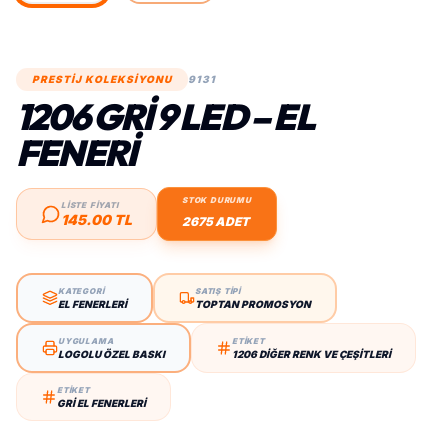
PRESTİJ KOLEKSİYONU
9131
1206 GRI 9 LED – EL
FENERI
STOK DURUMU
LİSTE FİYATI
145.00 TL
2675 ADET
KATEGORİ
SATIŞ TİPİ
EL FENERLERI
TOPTAN PROMOSYON
UYGULAMA
ETİKET
LOGOLU ÖZEL BASKI
1206 DIĞER RENK VE ÇEŞITLERI
ETİKET
GRI EL FENERLERI