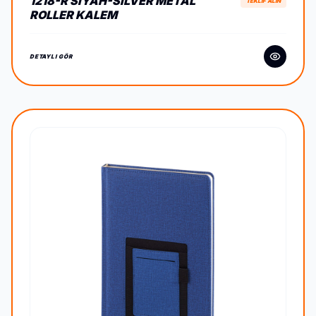
1218-R SIYAH-SILVER METAL
TEKLİF ALIN
ROLLER KALEM
DETAYLI GÖR