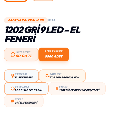
PRESTİJ KOLEKSİYONU
9125
1202 GRI 9 LED – EL
FENERI
STOK DURUMU
LİSTE FİYATI
90.00 TL
5560 ADET
KATEGORİ
SATIŞ TİPİ
EL FENERLERI
TOPTAN PROMOSYON
UYGULAMA
ETİKET
LOGOLU ÖZEL BASKI
1202 DIĞER RENK VE ÇEŞITLERI
ETİKET
GRI EL FENERLERI