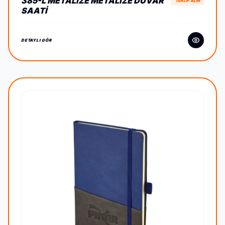
385-L METALIZE METALIZE DUVAR
TEKLİF ALIN
SAATI
DETAYLI GÖR