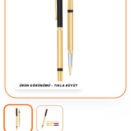
ÜRÜN GÖRÜNÜMÜ - TIKLA BÜYÜT