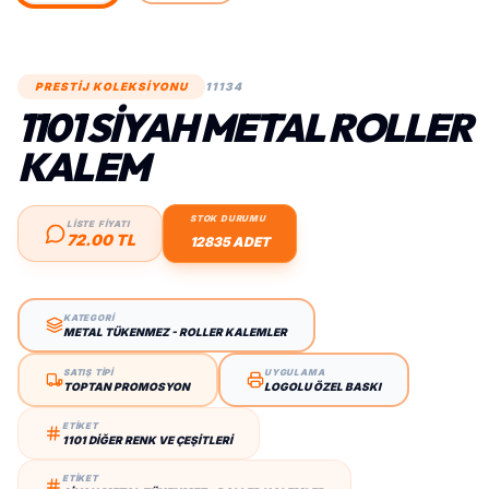
PRESTİJ KOLEKSİYONU
11134
1101 SIYAH METAL ROLLER
KALEM
STOK DURUMU
LİSTE FİYATI
72.00 TL
12835 ADET
KATEGORİ
METAL TÜKENMEZ - ROLLER KALEMLER
SATIŞ TİPİ
UYGULAMA
TOPTAN PROMOSYON
LOGOLU ÖZEL BASKI
ETİKET
1101 DIĞER RENK VE ÇEŞITLERI
ETİKET